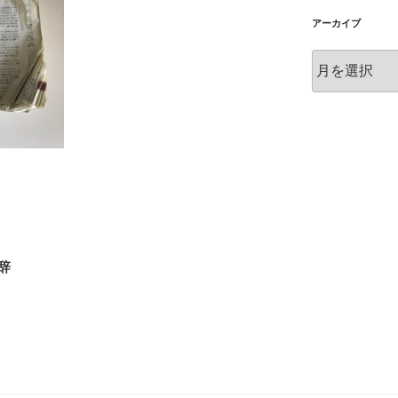
アーカイブ
ア
ー
カ
イ
ブ
辞