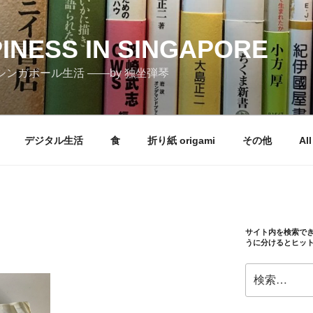
PINESS IN SINGAPORE
しむシンガポール生活 ――by 独坐弾琴
デジタル生活
食
折り紙 origami
その他
All
サイト内を検索で
うに分けるとヒッ
検
索: