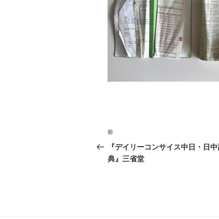
投
前
前
稿
の
『デイリーコンサイス中日・日中
投
典』三省堂
ナ
稿
ビ
ゲ
ー