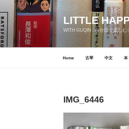
コ
ン
テ
LITTLE HAP
ン
WITH GUQIN : 自分流で楽
ツ
へ
ス
キ
Home
古琴
中文
本
ッ
プ
IMG_6446