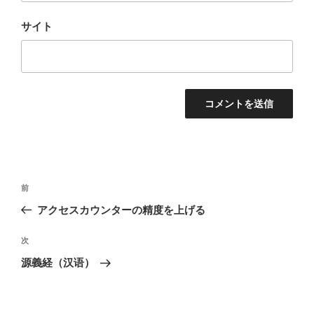
サイト
投
前
前
稿
の
アクセスカウンターの精度を上げる
ナ
投
ビ
稿
次
次
ゲ
の
源義経（汉语）
投
ー
稿
シ