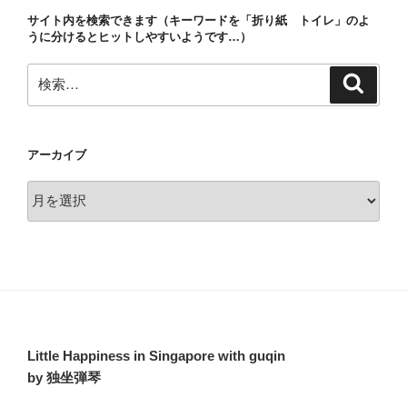
ョ
サイト内を検索できます（キーワードを「折り紙 トイレ」のよ
ン
うに分けるとヒットしやすいようです…）
検
検
索
索:
アーカイブ
ア
ー
カ
イ
ブ
Little Happiness in Singapore with guqin
by 独坐弾琴