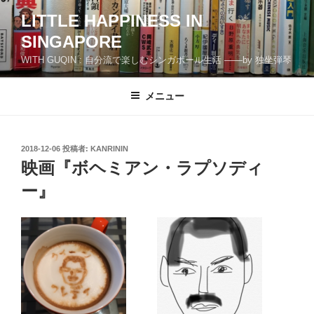
コ
LITTLE HAPPINESS IN
ン
SINGAPORE
テ
ン
WITH GUQIN : 自分流で楽しむシンガポール生活 ――by 独坐弾琴
ツ
へ
メニュー
ス
キ
ッ
投
2018-12-06
投稿者:
KANRININ
プ
稿
映画『ボヘミアン・ラプソディ
日:
ー』