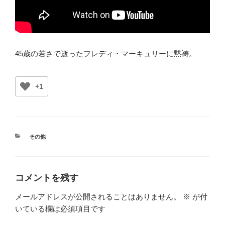
45歳の若さで逝ったフレディ・マーキュリーに黙祷。
+1
カ
その他
テ
ゴ
リ
ー
コメントを残す
メールアドレスが公開されることはありません。
※
が付
いている欄は必須項目です