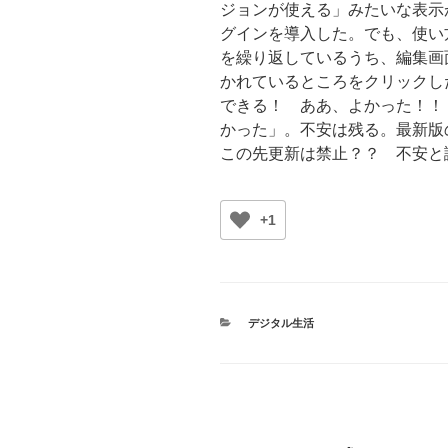
ジョンが使える」みたいな表示
グインを導入した。でも、使い
を繰り返しているうち、編集画面
かれているところをクリックし
できる！ ああ、よかった！！
かった」。不安は残る。最新版の
この先更新は禁止？？ 不安と
+1
カ
デジタル生活
テ
ゴ
リ
ー