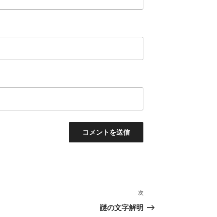
次
次
の
謎の文字解明