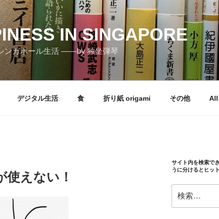
PINESS IN SINGAPORE
しむシンガポール生活 ――by 独坐弾琴
デジタル生活
食
折り紙 origami
その他
All
サイト内を検索で
うに分けるとヒッ
ssが使えない！
検
索: