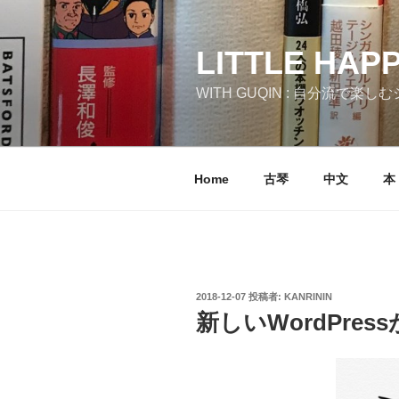
コ
ン
テ
LITTLE HAP
ン
WITH GUQIN : 自分流で楽
ツ
へ
ス
キ
Home
古琴
中文
本
ッ
プ
投
2018-12-07
投稿者:
KANRININ
稿
新しいWordPre
日: