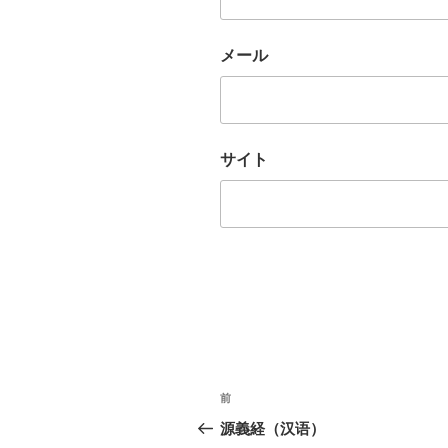
メール
サイト
投
前
前
稿
の
源義経（汉语）