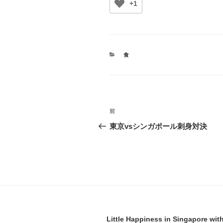
+1
カ
食
テ
ゴ
リ
ー
投
前
前
稿
の
東京vsシンガポール刺身対決
投
ナ
稿
ビ
ゲ
ー
シ
Little Happiness in Singapore wit