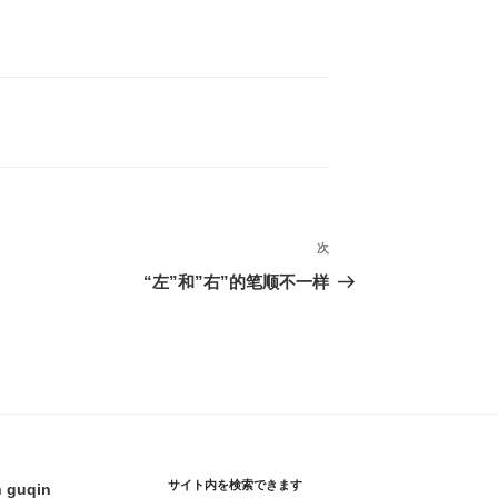
次
次
の
“左”和”右”的笔顺不一样
投
稿
サイト内を検索できます
h guqin