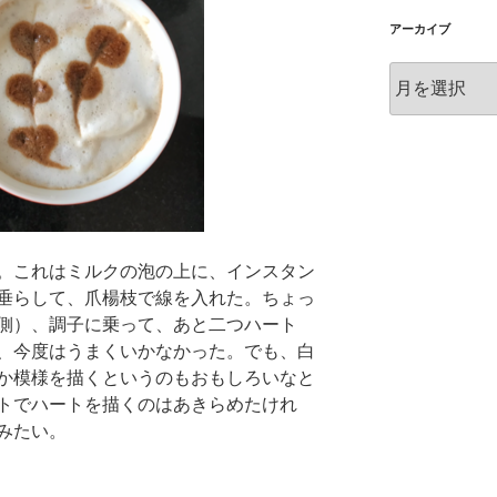
アーカイブ
ア
ー
カ
イ
ブ
。これはミルクの泡の上に、インスタン
垂らして、爪楊枝で線を入れた。ちょっ
側）、調子に乗って、あと二つハート
、今度はうまくいかなかった。でも、白
か模様を描くというのもおもしろいなと
トでハートを描くのはあきらめたけれ
みたい。