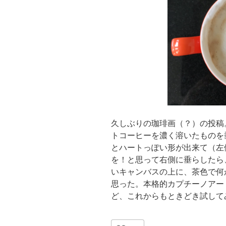
久しぶりの珈琲画（？）の投稿
トコーヒーを濃く溶いたものを
とハートっぽい形が出来て（左
を！と思って右側に垂らしたら
いキャンバスの上に、茶色で何
思った。本格的カプチーノアー
ど、これからもときどき試して