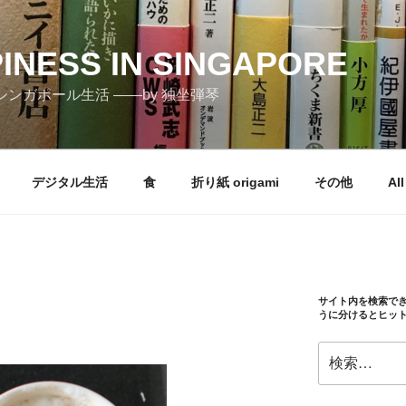
PINESS IN SINGAPORE
しむシンガポール生活 ――by 独坐弾琴
デジタル生活
食
折り紙 origami
その他
All
サイト内を検索で
うに分けるとヒッ
検
索: