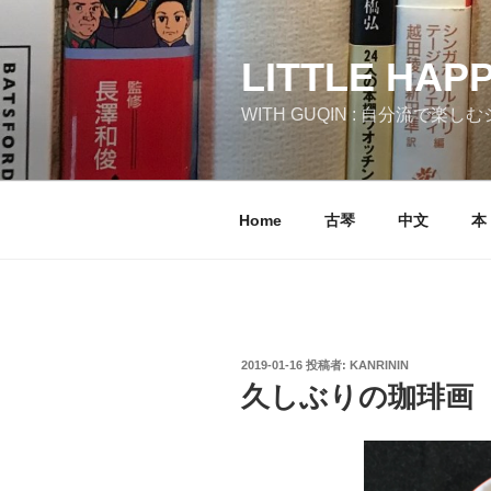
コ
ン
テ
LITTLE HAP
ン
WITH GUQIN : 自分流で楽
ツ
へ
ス
キ
Home
古琴
中文
本
ッ
プ
投
2019-01-16
投稿者:
KANRININ
稿
久しぶりの珈琲画
日: