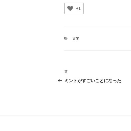
+1
カ
古琴
テ
ゴ
リ
ー
投
前
前
稿
の
ミントがすごいことになった
投
ナ
稿
ビ
ゲ
ー