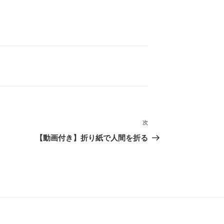
次
次
の
【動画付き】折り紙で人間を折る
投
稿