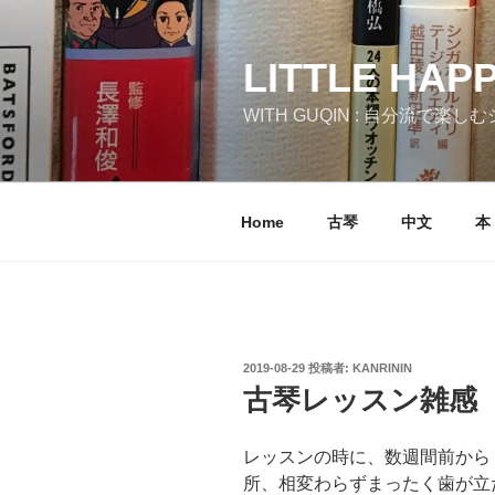
コ
ン
テ
LITTLE HAP
ン
WITH GUQIN : 自分流で楽
ツ
へ
ス
キ
Home
古琴
中文
本
ッ
プ
投
2019-08-29
投稿者:
KANRININ
稿
古琴レッスン雑感
日:
レッスンの時に、数週間前から
所、相変わらずまったく歯が立