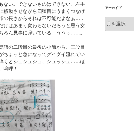
もない。できないものはできない。左手
アーカイブ
に移動させながら四弦目にうまくつなげ
指の長さからそれは不可能だよなぁ……
ア
だけはあまり変わらないだろうと思う女
ー
ちろん見事に弾いている。ううぅ……。
カ
イ
ブ
楽譜の二段目の最後の小節から、三段目
がちょっと急になってグイグイ流れてい
弾くとシュシュシュ、シュッシュ……ほ
。嗚呼！