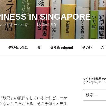
PINESS IN SINGAPORE
しむシンガポール生活 ――by 独坐弾琴
デジタル生活
食
折り紙 origami
その他
All
サイト内を検索で
うに分けるとヒッ
検
索:
『欸乃』の復習をしているけれど、一か
たないところがある。そこを弾くと先生