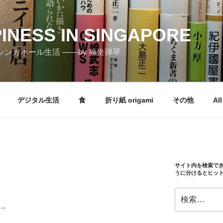
PINESS IN SINGAPORE
しむシンガポール生活 ――by 独坐弾琴
デジタル生活
食
折り紙 origami
その他
All
サイト内を検索で
うに分けるとヒッ
検
索:
…