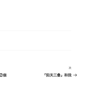
次
次
の
②個
『阳关三叠』和我
投
稿