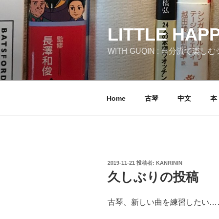
コ
ン
テ
LITTLE HAP
ン
WITH GUQIN : 自分流で楽
ツ
へ
ス
キ
Home
古琴
中文
本
ッ
プ
投
2019-11-21
投稿者:
KANRININ
稿
久しぶりの投稿
日:
古琴、新しい曲を練習したい…