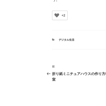
+2
カ
デジタル生活
テ
ゴ
リ
ー
投
前
前
稿
の
折り紙ミニチュアハウスの作り方
投
室
ナ
稿
ビ
ゲ