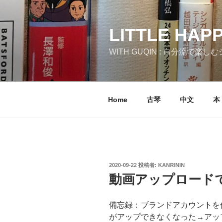
コ
ン
テ
LITTLE HAP
ン
WITH GUQIN : 自分流で楽
ツ
へ
ス
キ
Home
古琴
中文
本
ッ
プ
投
2020-09-22
投稿者:
KANRININ
稿
動画アップロード
日:
備忘録：ブランドアカウントを作
がアップできなくなった→アッ