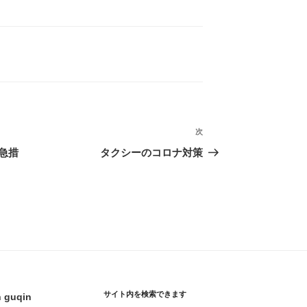
次
次
の
急措
タクシーのコロナ対策
投
稿
サイト内を検索できます
h guqin