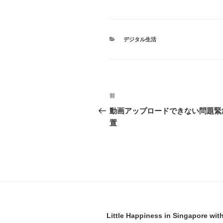
カ
デジタル生活
テ
ゴ
リ
ー
投
前
前
稿
の
動画アップロードできない問題緊
投
置
ナ
稿
ビ
ゲ
ー
シ
ョ
Little Happiness in Singapore wit