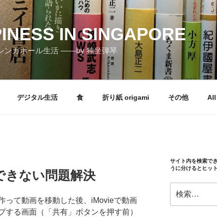
PINESS IN SINGAPORE
しむシンガポール生活 ――by 独坐弾琴
デジタル生活
食
折り紙 origami
その他
All
サイト内を検索で
うに分けるとヒッ
できない問題解決
検
索:
って動画を移動した後、iMovieで動画
プする画面（「共有」ボタンを押す前）