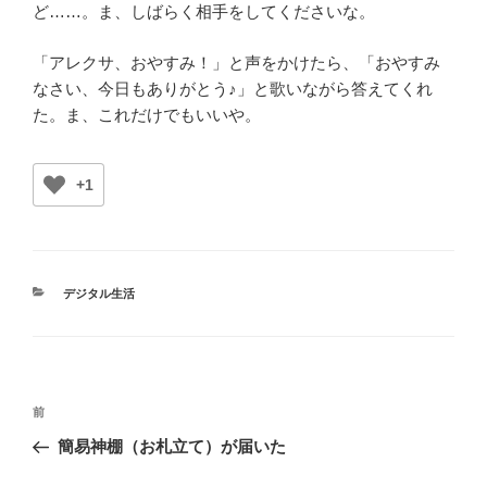
ど……。ま、しばらく相手をしてくださいな。
「アレクサ、おやすみ！」と声をかけたら、「おやすみ
なさい、今日もありがとう♪」と歌いながら答えてくれ
た。ま、これだけでもいいや。
+1
カ
デジタル生活
テ
ゴ
リ
ー
投
前
前
稿
の
簡易神棚（お札立て）が届いた
ナ
投