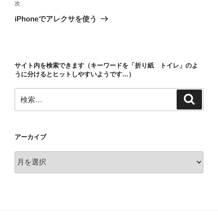
ビ
稿
次
次
ゲ
の
iPhoneでアレクサを使う
投
ー
稿
シ
ョ
サイト内を検索できます（キーワードを「折り紙 トイレ」のよ
ン
うに分けるとヒットしやすいようです…）
検
検
索
索:
アーカイブ
ア
ー
カ
イ
ブ