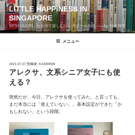
コ
LITTLE HAPPINESS IN
ン
SINGAPORE
テ
ン
WITH GUQIN : 自分流で楽しむシンガポール生活 ――by 独坐弾琴
ツ
へ
メニュー
ス
キ
ッ
投
2021-07-27
投稿者:
KANRININ
プ
稿
アレクサ、文系シニア女子にも使
日:
える？
突然だが、今日、アレクサを使ってみた。と言っても、
まだ本当には「使えていない」。基本設定ができた「か
もしれない」という段階。