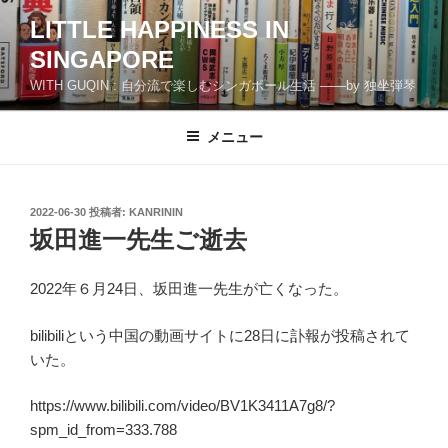
コ
LITTLE HAPPINESS IN
ン
SINGAPORE
テ
ン
WITH GUQIN : 自分流で楽しむシンガポール生活 ――by 独坐弾琴
ツ
へ
メニュー
ス
キ
ッ
投
2022-06-30
投稿者:
KANRININ
プ
稿
坂田進一先生ご逝去
日:
2022年６月24日、坂田進一先生が亡くなった。
bilibiliという中国の動画サイトに28日に訃報が投稿されて
いた。
https://www.bilibili.com/video/BV1K3411A7g8/?
spm_id_from=333.788