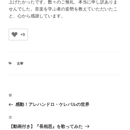
上げたかったです。数々のご無礼、本当に申し訳ありま
せんでした。音楽を学ぶ者の姿勢を教えていただいたこ
と、心から感謝しています。
+9
カ
古琴
テ
ゴ
リ
ー
投
前
前
稿
の
感動！アレハンドロ・ケレバルの世界
ナ
投
ビ
稿
次
次
ゲ
の
【動画付き】『長相思』を歌ってみた