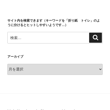
投
ー
稿
シ
ョ
サイト内を検索できます（キーワードを「折り紙 トイレ」のよ
ン
うに分けるとヒットしやすいようです…）
検
検
索
索:
アーカイブ
ア
ー
カ
イ
ブ