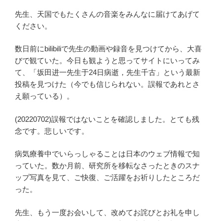
先生、天国でもたくさんの音楽をみんなに届けてあげて
ください。
数日前にbilibiliで先生の動画や録音を見つけてから、大喜
びで観ていた。今日も観ようと思ってサイトにいってみ
て、「坂田进一先生于24日病逝，先生千古」という最新
投稿を見つけた（今でも信じられない。誤報であれとさ
え願っている）。
(20220702)誤報ではないことを確認しました。とても残
念です。悲しいです。
病気療養中でいらっしゃることは日本のウェブ情報で知
っていた。数か月前、研究所を移転なさったときのスナ
ップ写真を見て、ご快復、ご活躍をお祈りしたところだ
った。
先生、もう一度お会いして、改めてお詫びとお礼を申し