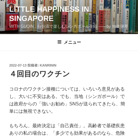
コ
LITTLE HAPPINESS IN
ン
SINGAPORE
テ
ン
WITH GUQIN : 自分流で楽しむシンガポール生活 ――by 独坐弾琴
ツ
へ
メニュー
ス
キ
ッ
投
2022-07-13
投稿者:
KANRININ
プ
稿
４回目のワクチン
日:
コロナのワクチン接種については、いろいろ意見がある
し、大いに不安はある。でも、当地（シンガポール）で
は政府からの「強いお勧め」SNSが送られてきたら、簡
単には無視できない。
もちろん、最終決定は「自己責任」。高齢者で基礎疾患
ありの私の場合は、「多少でも効果があるのなら、危険