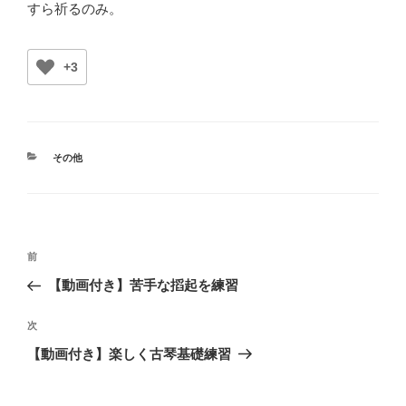
すら祈るのみ。
+3
カ
その他
テ
ゴ
リ
ー
投
前
前
稿
の
【動画付き】苦手な搯起を練習
ナ
投
ビ
稿
次
次
ゲ
の
【動画付き】楽しく古琴基礎練習
投
ー
稿
シ