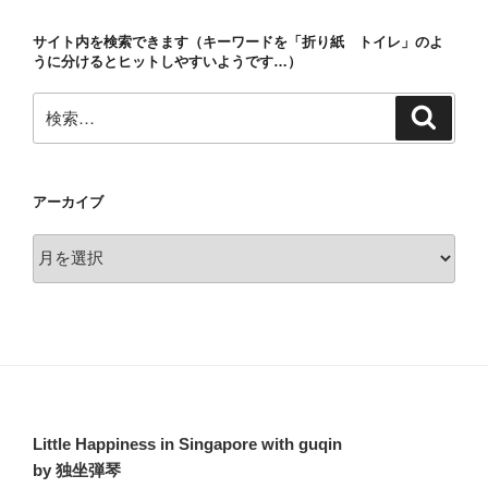
ョ
サイト内を検索できます（キーワードを「折り紙 トイレ」のよ
ン
うに分けるとヒットしやすいようです…）
検
検
索
索:
アーカイブ
ア
ー
カ
イ
ブ
Little Happiness in Singapore with guqin
by 独坐弾琴