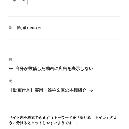
カ
折り紙 ORIGAMI
テ
ゴ
リ
ー
投
前
前
稿
の
自分が投稿した動画に広告を表示しない
ナ
投
ビ
稿
次
次
ゲ
の
【動画付き】実用・雑学文庫の本棚紹介
投
ー
稿
シ
ョ
サイト内を検索できます（キーワードを「折り紙 トイレ」のよ
ン
うに分けるとヒットしやすいようです…）