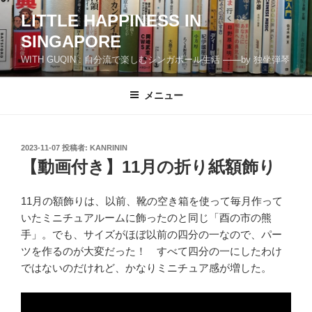
コ
LITTLE HAPPINESS IN
ン
SINGAPORE
テ
ン
WITH GUQIN : 自分流で楽しむシンガポール生活 ――by 独坐弾琴
ツ
へ
メニュー
ス
キ
ッ
投
2023-11-07
投稿者:
KANRININ
プ
稿
【動画付き】11月の折り紙額飾り
日:
11月の額飾りは、以前、靴の空き箱を使って毎月作って
いたミニチュアルームに飾ったのと同じ「酉の市の熊
手」。でも、サイズがほぼ以前の四分の一なので、パー
ツを作るのが大変だった！ すべて四分の一にしたわけ
ではないのだけれど、かなりミニチュア感が増した。