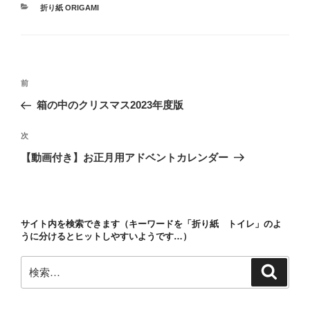
カ
折り紙 ORIGAMI
テ
ゴ
リ
ー
投
前
前
稿
の
箱の中のクリスマス2023年度版
ナ
投
ビ
稿
次
次
ゲ
の
【動画付き】お正月用アドベントカレンダー
投
ー
稿
シ
ョ
サイト内を検索できます（キーワードを「折り紙 トイレ」のよ
ン
うに分けるとヒットしやすいようです…）
検
検
索
索: