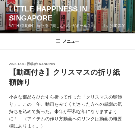
コ
LITTLE HAPPINESS IN
ン
SINGAPORE
テ
ン
WITH GUQIN : 自分流で楽しむシンガポール生活 ――by 独坐弾琴
ツ
へ
メニュー
ス
キ
ッ
投
2023-12-01
投稿者:
KANRININ
プ
稿
【動画付き】クリスマスの折り紙
日:
額飾り
小さな部品をひたすら折って作った「クリスマスの額飾
り」。この一年、動画をみてくださった方への感謝の気
持ちを込めて折った。来年が平和な年になりますよう
に！ （アイテムの作り方動画へのリンクは動画の概要
欄にあります。）