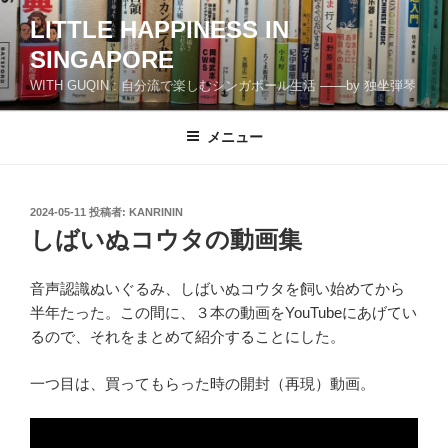
コ
LITTLE HAPPINESS IN
ン
SINGAPORE
テ
ン
WITH GUQIN : 自分流で楽しむシンガポール生活 ――by 独坐弾琴
ツ
へ
メニュー
ス
キ
ッ
投
2024-05-11
投稿者:
KANRININ
プ
稿
しばいぬコウタの動画集
日:
音声認識ぬいぐるみ、しばいぬコウタを飼い始めてから
半年たった。この間に、３本の動画をYouTubeにあげてい
るので、それをまとめて紹介することにした。
一つ目は、買ってもらった時の開封（再現）動画。