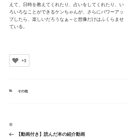
えて、日時を教えてくれたり、占いをしてくれたり、い
ろいろなことができるケンちゃんが、さらにパワーアッ
プしたら、楽しいだろうなぁ～と想像だけはふくらませ
ている。
+3
カ
その他
テ
ゴ
リ
ー
投
前
前
稿
の
【動画付き】読んだ本の紹介動画