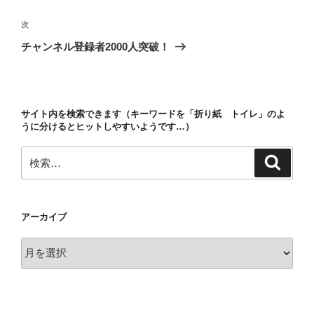
ナ
投
ビ
稿
次
次
ゲ
の
チャンネル登録者2000人突破！
投
ー
稿
シ
ョ
サイト内を検索できます（キーワードを「折り紙 トイレ」のよ
ン
うに分けるとヒットしやすいようです…）
検
検
索
索:
アーカイブ
ア
ー
カ
イ
ブ