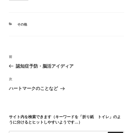
カ
その他
テ
ゴ
リ
ー
投
前
前
稿
の
認知症予防・脳活アイディア
ナ
投
ビ
稿
次
次
ゲ
の
ハートマークのことなど
投
ー
稿
シ
ョ
サイト内を検索できます（キーワードを「折り紙 トイレ」のよ
ン
うに分けるとヒットしやすいようです…）