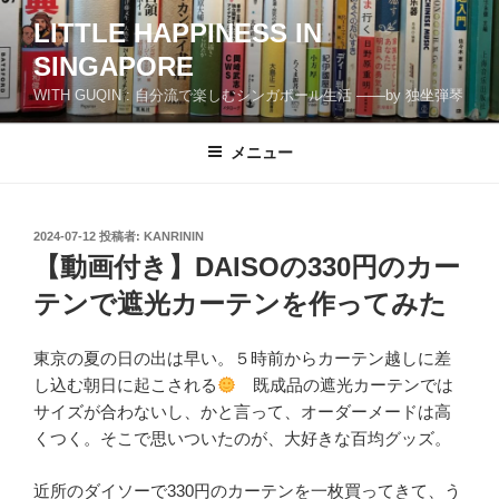
コ
LITTLE HAPPINESS IN
ン
SINGAPORE
テ
ン
WITH GUQIN : 自分流で楽しむシンガポール生活 ――by 独坐弾琴
ツ
へ
メニュー
ス
キ
ッ
投
2024-07-12
投稿者:
KANRININ
プ
稿
【動画付き】DAISOの330円のカー
日:
テンで遮光カーテンを作ってみた
東京の夏の日の出は早い。５時前からカーテン越しに差
し込む朝日に起こされる
既成品の遮光カーテンでは
サイズが合わないし、かと言って、オーダーメードは高
くつく。そこで思いついたのが、大好きな百均グッズ。
近所のダイソーで330円のカーテンを一枚買ってきて、う