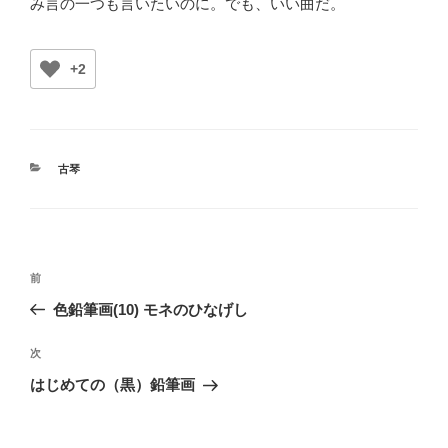
み言の一つも言いたいのに。でも、いい曲だ。
+2
カ
古琴
テ
ゴ
リ
ー
投
前
前
稿
の
色鉛筆画(10) モネのひなげし
ナ
投
ビ
稿
次
次
ゲ
の
はじめての（黒）鉛筆画
投
ー
稿
シ