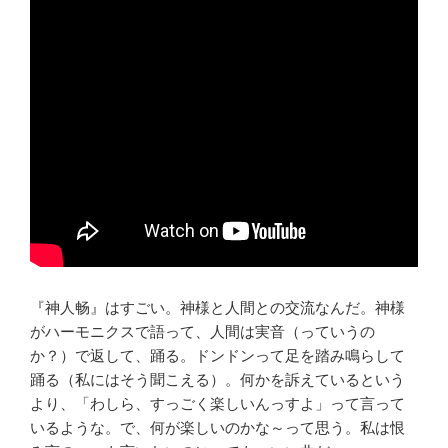
『神人畅』はすごい。神様と人間との交流なんだ。神様
がハーモニクスで語って、人間は実音（っていうの
か？）で返して、踊る。ドンドンって足を踏み鳴らして
踊る（私にはそう聞こえる）。何かを訴えているという
より、「わしら、すっごく楽しいんっすよ」って言って
いるような。で、何が楽しいのかな～って思う。私は恨