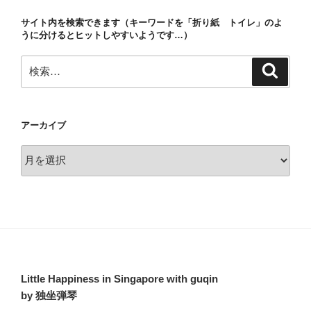
ョ
サイト内を検索できます（キーワードを「折り紙 トイレ」のよ
ン
うに分けるとヒットしやすいようです…）
検
検
索
索:
アーカイブ
ア
ー
カ
イ
ブ
Little Happiness in Singapore with guqin
by 独坐弾琴