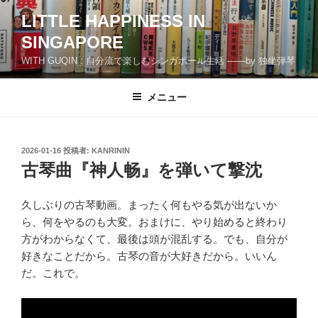
コ
LITTLE HAPPINESS IN
ン
SINGAPORE
テ
ン
WITH GUQIN : 自分流で楽しむシンガポール生活 ――by 独坐弾琴
ツ
へ
メニュー
ス
キ
ッ
投
2026-01-16
投稿者:
KANRININ
プ
稿
古琴曲『神人畅』を弾いて撃沈
日:
久しぶりの古琴動画。まったく何もやる気が出ないか
ら、何をやるのも大変。おまけに、やり始めると終わり
方がわからなくて、最後は頭が混乱する。でも、自分が
好きなことだから。古琴の音が大好きだから。いいん
だ。これで。