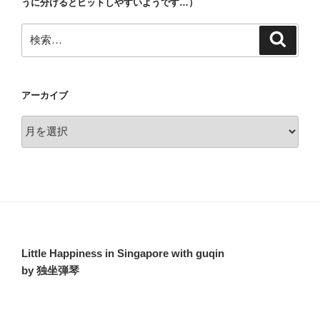
うに分けるとヒットしやすいようです…）
検
検
索
索:
アーカイブ
ア
ー
カ
イ
ブ
Little Happiness in Singapore with guqin
by 独坐弾琴