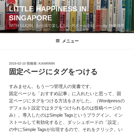
コ
LITTLE HAPPINESS IN
ン
SINGAPORE
テ
ン
WITH GUQIN : 自分流で楽しむシンガポール生活 ――by 独坐弾琴
ツ
へ
メニュー
ス
キ
ッ
投
2019-02-10
投稿者:
KANRININ
プ
稿
固定ページにタグをつける
日:
すみません。もう一つ管理人の覚書です。
固定ページも「おすすめ記事」に入れたいと思って、固
定ページにタグをつける方法をさがした。（Wordpressの
デフォルト設定ではタグをつけられるのは投稿ページの
み）。導入したのはSimple Tagsというプラグイン。イン
ストールして有効化すると、ダッシュボードの「設定」
の中にSimple Tagsが出現するので、それをクリック。い