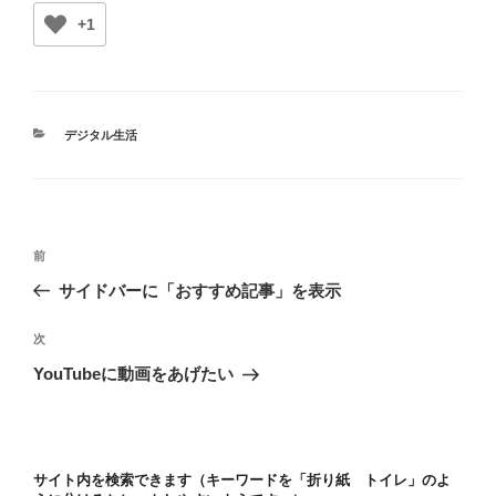
+1
カ
デジタル生活
テ
ゴ
リ
ー
投
前
前
稿
の
サイドバーに「おすすめ記事」を表示
ナ
投
ビ
稿
次
次
ゲ
の
YouTubeに動画をあげたい
投
ー
稿
シ
ョ
サイト内を検索できます（キーワードを「折り紙 トイレ」のよ
ン