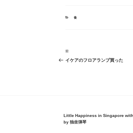
カ
食
テ
ゴ
リ
ー
投
前
前
稿
の
イケアのフロアランプ買った
投
ナ
稿
ビ
ゲ
ー
シ
Little Happiness in Singapore wit
ョ
by 独坐弾琴