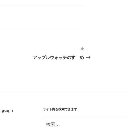
次
次
の
アップルウォッチのすゝめ
投
稿
サイト内を検索できます
h guqin
検
索: