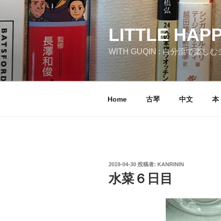
コ
ン
テ
LITTLE HAP
ン
WITH GUQIN : 自分流で楽
ツ
へ
ス
キ
Home
古琴
中文
本
ッ
プ
投
2019-04-30
投稿者:
KANRININ
稿
水菜６日目
日: