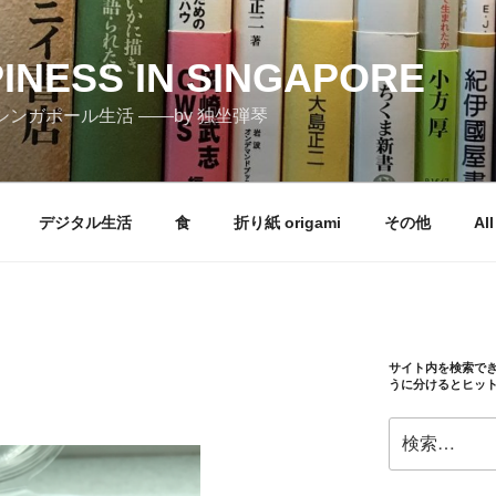
PINESS IN SINGAPORE
しむシンガポール生活 ――by 独坐弾琴
デジタル生活
食
折り紙 origami
その他
All
サイト内を検索で
うに分けるとヒッ
検
索: