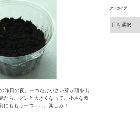
アーカイブ
ア
ー
カ
イ
ブ
目の昨日の夜、一つだけ小さい芽が頭を出
見たら、グンと大きくなって、小さな双
前にももう一つ……。楽しみ！