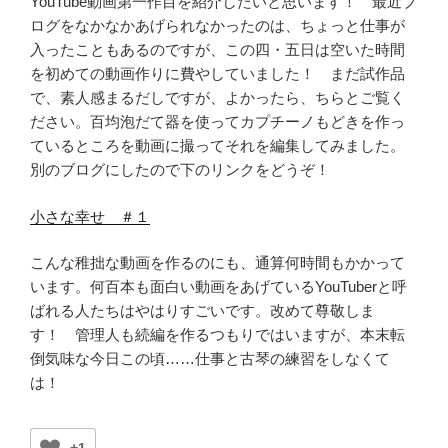
YouTube動画第一作目を紹介したいと思います！ 最近ブ
ログをなかなかあげられなかったのは、ちょっと仕事が
入ったこともあるのですが、この四・五日は空いた時間
を初めての動画作りに費やしていました！ まだ試作品
で、素人感まるだしですが、よかったら、ちらとご覧く
ださい。百均泡だて器を使ってカプチーノもどきを作っ
ているところを動画に撮ってそれを編集してみました。
別のブログにしたので下のリンクをどうぞ！
小さな幸せ ＃１
こんな稚拙な動画を作るのにも、通算何時間もかかって
います。何百本も面白い動画をあげているYouTuberと呼
ばれる人たちはやはりすごいです。改めて尊敬しま
す！ 管理人も続編を作るつもりではいますが、本末転
倒気味な今日この頃……仕事と古琴の練習をしなくて
は！
+1