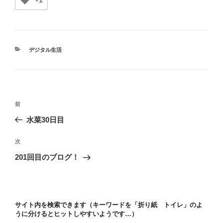
カ
デジタル生活
テ
ゴ
リ
ー
投
前
前
稿
の
水菜30日目
ナ
投
ビ
稿
次
次
ゲ
の
201回目のブログ！
投
ー
稿
シ
ョ
サイト内を検索できます（キーワードを「折り紙 トイレ」のよ
ン
うに分けるとヒットしやすいようです…）