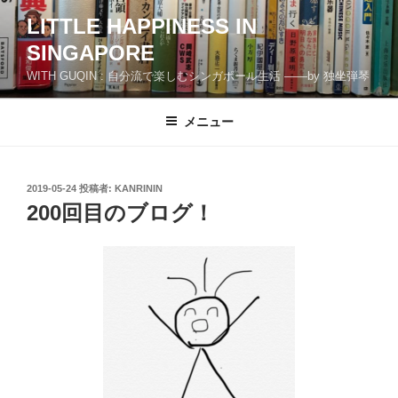
コ
LITTLE HAPPINESS IN
ン
SINGAPORE
テ
ン
WITH GUQIN : 自分流で楽しむシンガポール生活 ――by 独坐弾琴
ツ
へ
メニュー
ス
キ
ッ
投
2019-05-24
投稿者:
KANRININ
プ
稿
200回目のブログ！
日: