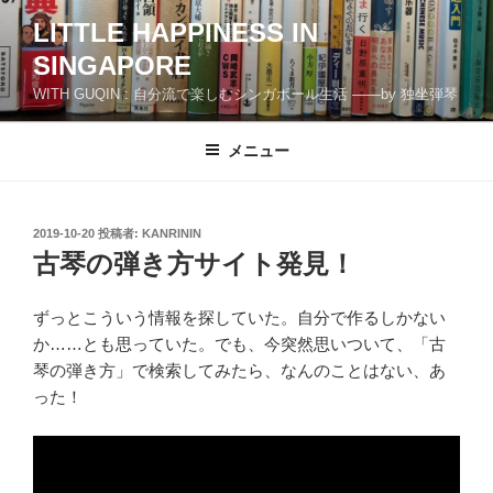
コ
LITTLE HAPPINESS IN
ン
SINGAPORE
テ
ン
WITH GUQIN : 自分流で楽しむシンガポール生活 ――by 独坐弾琴
ツ
へ
メニュー
ス
キ
ッ
投
2019-10-20
投稿者:
KANRININ
プ
稿
古琴の弾き方サイト発見！
日:
ずっとこういう情報を探していた。自分で作るしかない
か……とも思っていた。でも、今突然思いついて、「古
琴の弾き方」で検索してみたら、なんのことはない、あ
った！