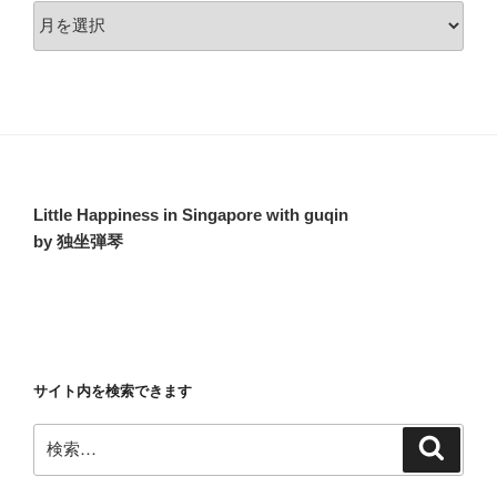
ア
ー
カ
イ
ブ
Little Happiness in Singapore with guqin
by 独坐弾琴
サイト内を検索できます
検
検
索
索: