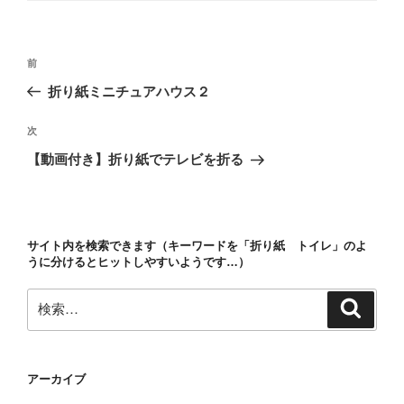
リ
ー
投
前
前
稿
の
折り紙ミニチュアハウス２
ナ
投
ビ
稿
次
次
ゲ
の
【動画付き】折り紙でテレビを折る
投
ー
稿
シ
ョ
サイト内を検索できます（キーワードを「折り紙 トイレ」のよ
ン
うに分けるとヒットしやすいようです…）
検
検
索
索:
アーカイブ