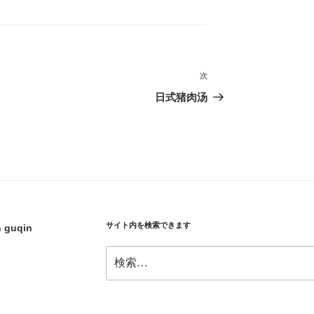
次
次
の
日式猪肉汤
投
稿
サイト内を検索できます
h guqin
検
索: