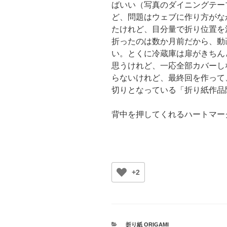
ばいい（写真のダイニングテー
ど、問題はウェブに作り方がな
たけれど、目分量で折り位置を
折ったのは数か月前だから、動
い。とくに冷蔵庫は扉がきちん
思うけれど、一応全部カバーし
らないけれど、最終回を作って
切りとなっている「折り紙作品
背中を押してくれるハートマー
+2
カ
折り紙 ORIGAMI