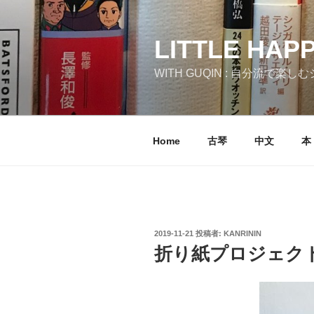
コ
ン
テ
LITTLE HAP
ン
WITH GUQIN : 自分流で楽
ツ
へ
ス
キ
Home
古琴
中文
本
ッ
プ
投
2019-11-21
投稿者:
KANRININ
稿
折り紙プロジェク
日: