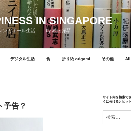
PINESS IN SINGAPORE
しむシンガポール生活 ――by 独坐弾琴
デジタル生活
食
折り紙 origami
その他
All
サイト内を検索で
うに分けるとヒッ
ト予告？
検
索: