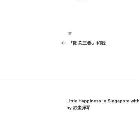
テ
ゴ
リ
ー
投
前
前
稿
の
『阳关三叠』和我
投
ナ
稿
ビ
ゲ
ー
シ
Little Happiness in Singapore wit
ョ
by 独坐弾琴
ン