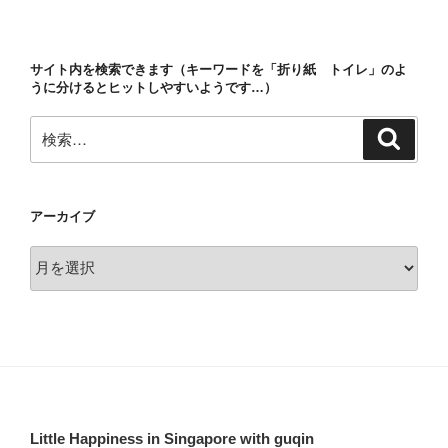
稿
シ
ョ
サイト内を検索できます（キーワードを「折り紙 トイレ」のよ
ン
うに分けるとヒットしやすいようです…）
検
検
索
索:
アーカイブ
ア
ー
カ
イ
ブ
Little Happiness in Singapore with guqin