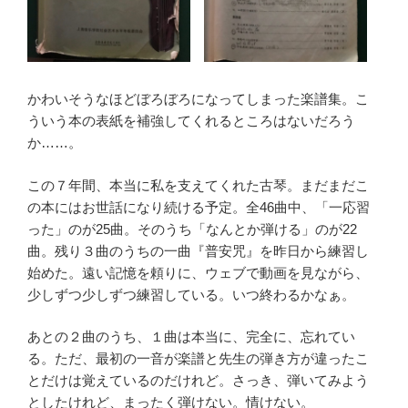
かわいそうなほどぼろぼろになってしまった楽譜集。こ
ういう本の表紙を補強してくれるところはないだろう
か……。
この７年間、本当に私を支えてくれた古琴。まだまだこ
の本にはお世話になり続ける予定。全46曲中、「一応習
った」のが25曲。そのうち「なんとか弾ける」のが22
曲。残り３曲のうちの一曲『普安咒』を昨日から練習し
始めた。遠い記憶を頼りに、ウェブで動画を見ながら、
少しずつ少しずつ練習している。いつ終わるかなぁ。
あとの２曲のうち、１曲は本当に、完全に、忘れてい
る。ただ、最初の一音が楽譜と先生の弾き方が違ったこ
とだけは覚えているのだけれど。さっき、弾いてみよう
としたけれど、まったく弾けない。情けない。