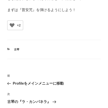
まずは『普安咒』を弾けるようにしよう！
+2
カ
古琴
テ
ゴ
リ
ー
投
前
前
稿
の
Profileをメインメニューに移動
ナ
投
ビ
稿
次
次
ゲ
の
古琴の『ラ・カンパネラ』
投
ー