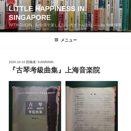
コ
LITTLE HAPPINESS IN
ン
SINGAPORE
テ
ン
WITH GUQIN : 自分流で楽しむシンガポール生活 ――by 独坐弾琴
ツ
へ
メニュー
ス
キ
ッ
投
2020-10-10
投稿者:
KANRININ
プ
稿
『古琴考級曲集』上海音楽院
日: