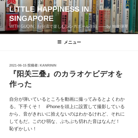
コ
LITTLE HAPPINESS IN
ン
SINGAPORE
テ
ン
WITH GUQIN : 自分流で楽しむシンガポール生活 ――by 独坐弾琴
ツ
へ
メニュー
ス
キ
ッ
投
2021-06-15
投稿者:
KANRININ
プ
稿
『阳关三叠』のカラオケビデオを
日:
作った
自分が弾いているところを動画に撮ってみるとよくわか
る。下手くそ！ iPhoneを頭上に設置して撮影している
から、音がきれいに拾えないのはわかるけれど、それに
してもだ。このひ弱な、ぶちぶち切れた音はなんだ！
恥ずかしい！