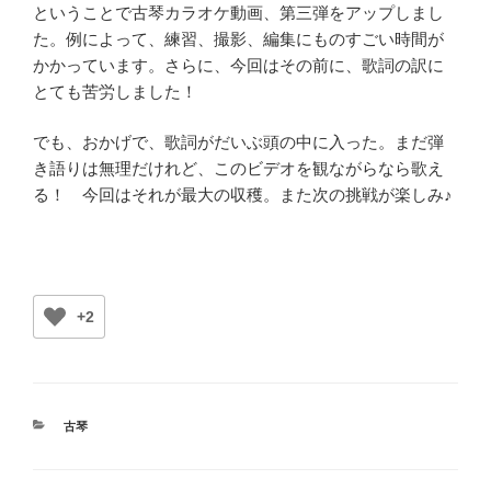
ということで古琴カラオケ動画、第三弾をアップしまし
た。例によって、練習、撮影、編集にものすごい時間が
かかっています。さらに、今回はその前に、歌詞の訳に
とても苦労しました！
でも、おかげで、歌詞がだいぶ頭の中に入った。まだ弾
き語りは無理だけれど、このビデオを観ながらなら歌え
る！ 今回はそれが最大の収穫。また次の挑戦が楽しみ♪
+2
カ
古琴
テ
ゴ
リ