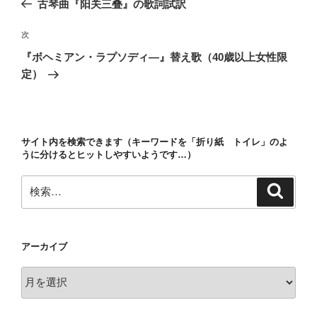
古琴曲『阳关三叠』の歌詞試訳
ナ
投
ビ
稿
次
次
ゲ
の
『ボヘミアン・ラプソディ―』替え歌（40歳以上女性限
投
ー
定）
稿
シ
ョ
ン
サイト内を検索できます（キーワードを「折り紙 トイレ」のよ
うに分けるとヒットしやすいようです…）
検
検
索
索:
アーカイブ
ア
ー
カ