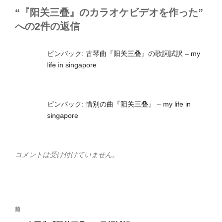
ー
“『阳关三叠』のカラオケビデオを作った”
への2件の返信
ピンバック:
古琴曲『阳关三叠』の歌詞試訳 – my
life in singapore
ピンバック:
惜別の曲『阳关三叠』 – my life in
singapore
コメントは受け付けていません。
投
前
前
稿
の