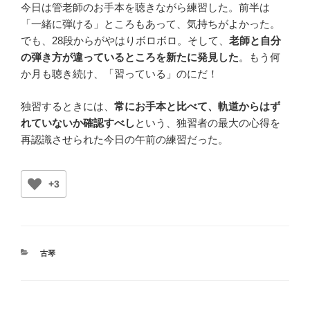
今日は管老師のお手本を聴きながら練習した。前半は
「一緒に弾ける」ところもあって、気持ちがよかった。
でも、28段からがやはりボロボロ。そして、
老師と自分
の弾き方が違っているところを新たに発見した
。もう何
か月も聴き続け、「習っている」のにだ！
独習するときには、
常にお手本と比べて、軌道からはず
れていないか確認すべし
という、独習者の最大の心得を
再認識させられた今日の午前の練習だった。
+3
カ
古琴
テ
ゴ
リ
ー