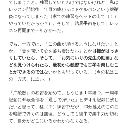
てしまうこと。独習していたわけではないけれど、私は
レッスン開始後一年目の終わりにドケルバンという腱鞘
炎になってしまった（家での練習をベッドの上で（！）
やっていたからか？）。そして、結局手術をして、レッ
スン再開まで一年かかった。
でも、一方では、「この曲が弾けるようになりたい」と
か、「音を聞いて心を落ち着けたい」とか
目標がはっき
りしていたら、そして、「お気にいりの先生の動画」な
どを見つけられたら、最初から独習でも古琴を楽しむこ
とができるのでは
ないかとも思っている。（今の私はこ
の「方式」に近い。）
『广陵散』の独習を始めて、もうじき１年経つ。一周年
記念に45段全部を「通しで弾いた」ビデオを記録に残し
たいと思って、猛（？）練習中だが、20分越えのこの曲
を暗譜で弾くのは無理。どうしても後半で集中力が切れ
て、自分がどこにいるかわからなくなる。