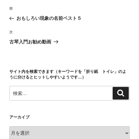
投
前
前
稿
の
おもしろい現象の名前ベスト５
ナ
投
ビ
稿
次
次
ゲ
の
古琴入門お勧め動画
投
ー
稿
シ
ョ
サイト内を検索できます（キーワードを「折り紙 トイレ」のよ
ン
うに分けるとヒットしやすいようです…）
検
検
索
索:
アーカイブ
ア
ー