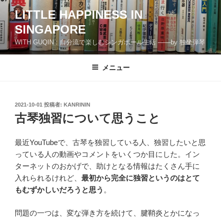
コ
LITTLE HAPPINESS IN
ン
SINGAPORE
テ
ン
WITH GUQIN : 自分流で楽しむシンガポール生活 ――by 独坐弾琴
ツ
へ
メニュー
ス
キ
ッ
投
2021-10-01
投稿者:
KANRININ
プ
稿
古琴独習について思うこと
日:
最近YouTubeで、古琴を独習している人、独習したいと思
っている人の動画やコメントをいくつか目にした。イン
ターネットのおかげで、助けとなる情報はたくさん手に
入れられるけれど、
最初から完全に独習というのはとて
もむずかしいだろうと思う
。
問題の一つは、変な弾き方を続けて、腱鞘炎とかになっ