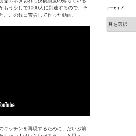
度品のネタ切れで投稿頻度の落ちている
もう少しで1000人に到達するので、そ
アーカイブ
と、この数日苦労して作った動画。
ア
ー
カ
イ
ブ
のキッチンを再現するために、だいぶ前
わりたい人はいないだろう……と思っ