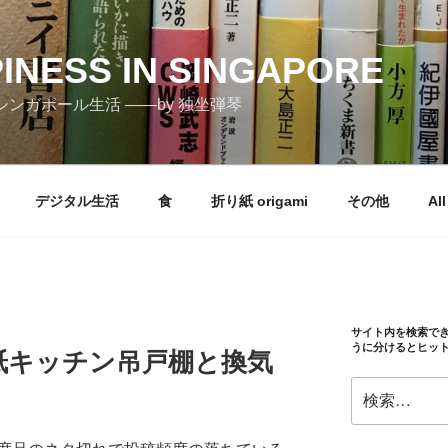
PINESS IN SINGAPORE
しむシンガポール生活 ――by 独坐弾琴
デジタル生活
食
折り紙 origami
その他
All
サイト内を検索で
うに分けるとヒッ
紙キッチン吊戸棚と換気
検
索: