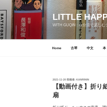
コ
ン
テ
LITTLE HAP
ン
WITH GUQIN : 自分流で楽
ツ
へ
ス
キ
Home
古琴
中文
本
ッ
プ
投
2021-11-20
投稿者:
KANRININ
稿
【動画付き】折り
日:
扇