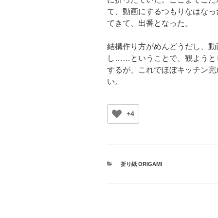
て、動画にするつもりなはなっ
てきて、出番となった。
結構作り方がめんどうだし、動
し……ということで、観ようと
するが、これでほぼキッチン完
い。
+4
カ
折り紙 ORIGAMI
テ
ゴ
リ
ー