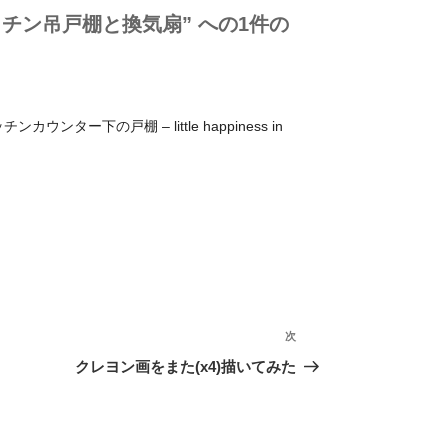
チン吊戸棚と換気扇” への1件の
ンター下の戸棚 – little happiness in
次
次
の
クレヨン画をまた(x4)描いてみた
投
稿