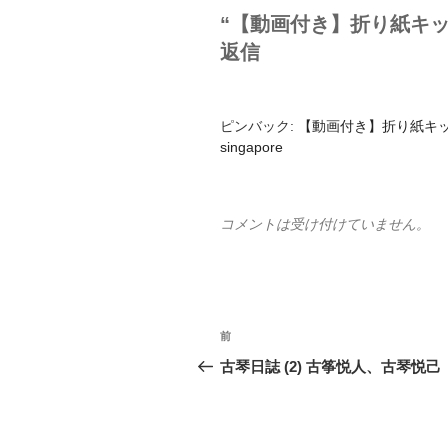
“【動画付き】折り紙キッ
返信
ピンバック:
【動画付き】折り紙キッチンカウ
singapore
コメントは受け付けていません。
投
前
前
稿
の
古琴日誌 (2) 古筝悦人、古琴悦己
投
ナ
稿
ビ