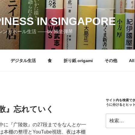
PINESS IN SINGAPORE
しむシンガポール生活 ――by 独坐弾琴
デジタル生活
食
折り紙 origami
その他
All
サイト内を検索で
うに分けるとヒッ
陵散』忘れていく
検
索:
中に『广陵散』の27段までをなんとか一
本棚の整理とYouTube視聴、夜は本棚