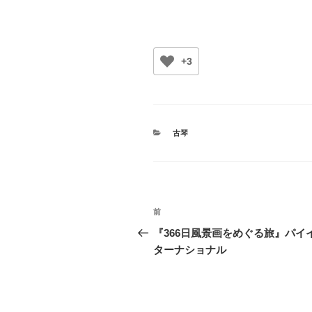
+3
カ
古琴
テ
ゴ
リ
ー
投
前
前
稿
の
『366日風景画をめぐる旅』パイ
投
ターナショナル
ナ
稿
ビ
ゲ