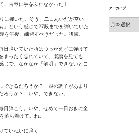
て、古琴に手をふれなかった！
アーカイブ
ぶりに弾いた。そう、二日あいだが空い
ア
ぁ」という感じで27段までを弾いていた
ー
以降を午後、練習すべきだった。後悔。
カ
イ
ブ
毎日弾いていた頃はつっかえずに弾けて
をまったく忘れていて、楽譜を見ても
感じで、なかなか「解明」できないとこ
にできるだろうか？ 眼の調子があまり
だろうか？ いや、できない。
毎日弾こう。いや、せめて一日おきに全
ちを落ち着けて。ね。
りていねいに弾く。