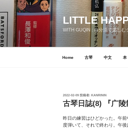
コ
ン
テ
LITTLE HAP
ン
WITH GUQIN : 自分流で楽
ツ
へ
ス
キ
Home
古琴
中文
本
ッ
プ
投
2022-02-09
投稿者:
KANRININ
稿
古琴日誌(8) 『广
日:
昨日の練習はひどかった。午前
度弾いて、それで終わり。午後は