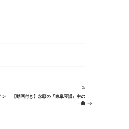
次
次
の
イン
【動画付き】念願の『東皐琴譜』中の
投
一曲
稿