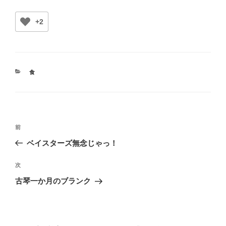
+2
カ
食
テ
ゴ
リ
ー
投
前
前
稿
の
ベイスターズ無念じゃっ！
ナ
投
ビ
稿
次
次
ゲ
の
古琴一か月のブランク
投
ー
稿
シ
ョ