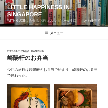
コ
LITTLE HAPPINESS IN
ン
SINGAPORE
テ
ン
WITH GUQIN : 自分流で楽しむシンガポール生活 ――by 独坐弾琴
ツ
へ
メニュー
ス
キ
ッ
投
2022-10-01
投稿者:
KANRININ
プ
稿
崎陽軒のお弁当
日:
今回の旅行は崎陽軒のお弁当で始まり、崎陽軒のお弁当
で終わった。