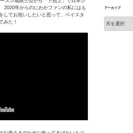
シーズン成績三位から「下剋上」で日本シ
 2020年からのにわかファンの私にはも
アーカイブ
をしてお祝いしたいと思って、ベイスタ
ア
てみた！
ー
カ
イ
ブ
のお母さまのために作ってあげたいとコ