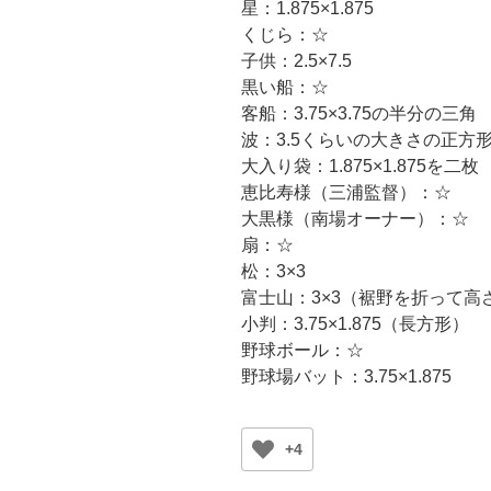
星：1.875×1.875
くじら：☆
子供：2.5×7.5
黒い船：☆
客船：3.75×3.75の半分の三角
波：3.5くらいの大きさの正方
大入り袋：1.875×1.875を二枚
恵比寿様（三浦監督）：☆
大黒様（南場オーナー）：☆
扇：☆
松：3×3
富士山：3×3（裾野を折って高
小判：3.75×1.875（長方形）
野球ボール：☆
野球場バット：3.75×1.875
+4