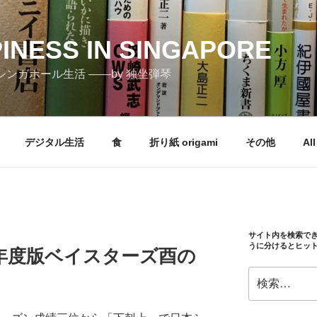
PINESS IN SINGAPORE
しむシンガポール生活 ――by 独坐弾琴
デジタル生活
食
折り紙 origami
その他
All
サイト内を検索で
うに分けるとヒッ
4年度版ベイスターズ酉の
検
索: