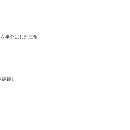
形を半分にした三角
さ調節）