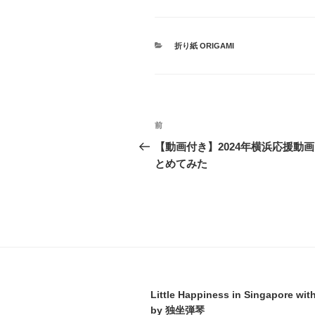
カ
折り紙 ORIGAMI
テ
ゴ
リ
ー
投
前
前
稿
の
【動画付き】2024年横浜応援動
投
とめてみた
ナ
稿
ビ
ゲ
ー
シ
ョ
Little Happiness in Singapore wit
by 独坐弾琴