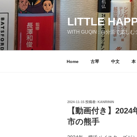
コ
ン
テ
LITTLE HAP
ン
WITH GUQIN : 自分流で楽
ツ
へ
ス
キ
Home
古琴
中文
本
ッ
プ
投
2024-11-15
投稿者:
KANRININ
稿
【動画付き】202
日:
市の熊手