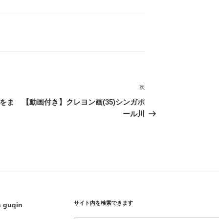
次
次
の
画をま
【動画付き】クレヨン画(35)シンガポ
投
ール川
稿
サイト内を検索できます
h guqin