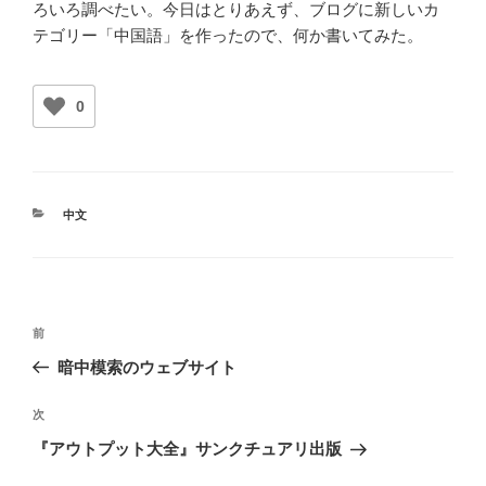
ろいろ調べたい。今日はとりあえず、ブログに新しいカ
テゴリー「中国語」を作ったので、何か書いてみた。
0
カ
中文
テ
ゴ
リ
ー
投
前
前
稿
の
暗中模索のウェブサイト
ナ
投
ビ
稿
次
次
ゲ
の
『アウトプット大全』サンクチュアリ出版
投
ー