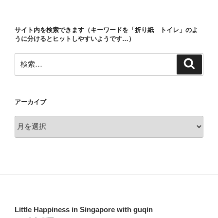
稿
シ
ョ
サイト内を検索できます（キーワードを「折り紙 トイレ」のよ
ン
うに分けるとヒットしやすいようです…）
検
検
索
索:
アーカイブ
ア
ー
カ
イ
ブ
Little Happiness in Singapore with guqin