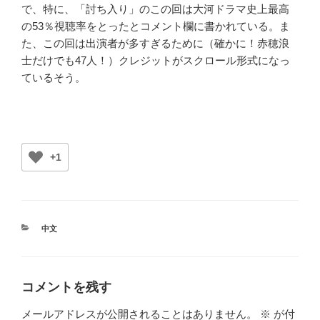
で、特に、「討ち入り」のこの回は大河ドラマ史上最高
の53％視聴率をとったとコメント欄に書かれている。ま
た、この回は出演者が多すぎるために（確かに！赤穂浪
士だけでも47人！）クレジットがスクロール形式になっ
ているそう。
+1
カ
中文
テ
ゴ
リ
ー
コメントを残す
メールアドレスが公開されることはありません。
※
が付