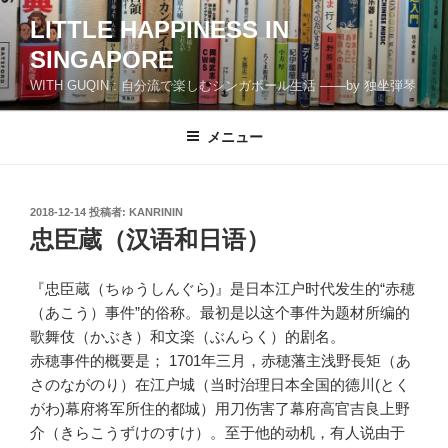
コ
LITTLE HAPPINESS IN
ン
SINGAPORE
テ
ン
WITH GUQIN : 自分流で楽しむシンガポール生活 ――by 独坐弾琴
ツ
へ
メニュー
ス
キ
ッ
投
2018-12-14
投稿者:
KANRININ
プ
稿
忠臣蔵（汉语和日语）
日:
『忠臣蔵（ちゅうしんぐら)』是日本江户时代发生的“赤穂
（あこう）事件”的俗称。最初是以这个事件为题材所编的
歌舞伎（かぶき）和文楽（ぶんらく）的剧名。
赤穂事件的概要是； 1701年三月，赤穂藩主浅野長矩（あ
さのながのり）在江户城（当时治理日本全国的德川(とく
がわ)幕府将军所住的都城）用刀伤害了幕府高官吉良上野
介（きらこうずけのすけ）。至于他的动机，有人说由于