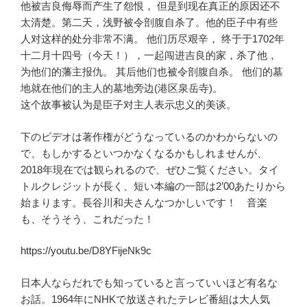
他被吉良侮辱而产生了怨恨， 但是到现在真正的原因还不
太清楚。第二天，浅野被令剖腹自杀了。他的臣子中有些
人对这样的处分非常不满。 他们历尽艰辛， 终于于1702年
十二月十四号（今天！），一起闯进吉良的家，杀了他，
为他们的藩主报仇。 其后他们也被令剖腹自杀。 他们的墓
地就在他们的主人的墓地旁边(港区泉岳寺)。
这个故事被认为是臣子对主人表示忠义的美谈。
下のビデオは著作権がどうなっているのかわからないの
で、もしかするといつかなくなるかもしれませんが、
2018年現在では観られるので、ぜひご覧ください。タイ
トルクレジットが長く、短い本編の一部は2’00あたりから
始まります。長谷川和夫さんなつかしいです！ 音楽
も、そうそう、これだった！
https://youtu.be/D8YFijeNk9c
日本人ならだれでも知っていると言っていいほど有名な
お話。1964年にNHKで放送されたテレビ番組は大人気