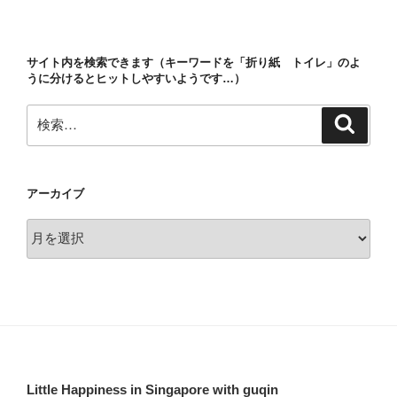
稿
シ
ョ
サイト内を検索できます（キーワードを「折り紙 トイレ」のよ
ン
うに分けるとヒットしやすいようです…）
検
検
索
索:
アーカイブ
ア
ー
カ
イ
ブ
Little Happiness in Singapore with guqin