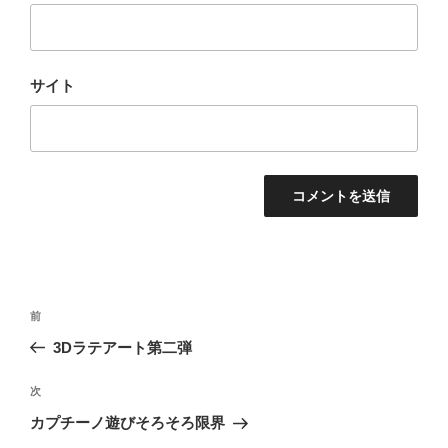
サイト
投
前
前
稿
の
3Dラテアート第二弾
ナ
投
ビ
稿
次
次
ゲ
の
カプチーノ遊びそろそろ限界
投
ー