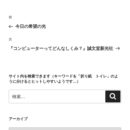
リ
ー
投
前
前
稿
の
今日の希望の光
ナ
投
ビ
稿
次
次
ゲ
の
『コンピューターってどんなしくみ？』誠文堂新光社
投
ー
稿
シ
ョ
サイト内を検索できます（キーワードを「折り紙 トイレ」のよ
ン
うに分けるとヒットしやすいようです…）
検
検
索
索:
アーカイブ