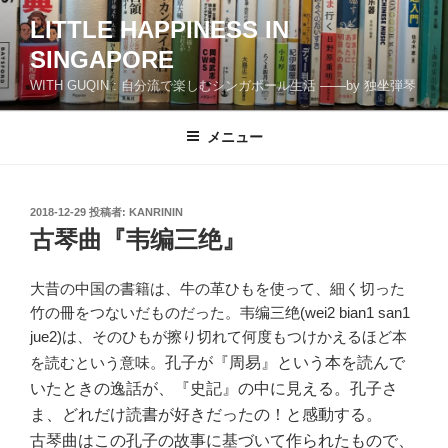
コ
LITTLE HAPPINESS IN
ン
SINGAPORE
テ
ン
WITH GUQIN : 自分流で楽しむシンガポール生活 ――by 独坐弾琴
ツ
へ
メニュー
ス
キ
ッ
投
2018-12-29
投稿者:
KANRININ
プ
稿
古琴曲『韦编三绝』
日:
大昔の中国の書籍は、牛の革ひもを使って、細く切った
竹の冊をつないだものだった。韦编三绝(wei2 bian1 san1
jue2)は、そのひもが擦り切れて何度もつけかえるほど本
孔子が『周易』という本を読んで
を読むという意味。
いたときの逸話が、『史記』の中に見える。孔子さ
ま、どれだけ読書が好きだったの！と感動する。
古琴曲はこの孔子の故事に基づいて作られたもので、