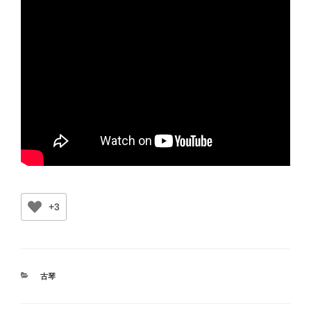
+3
カ
古琴
テ
ゴ