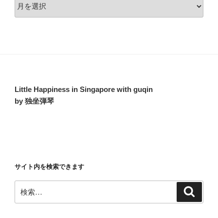
ア
ー
カ
イ
ブ
Little Happiness in Singapore with guqin
by 独坐弾琴
サイト内を検索できます
検
検
索
索: