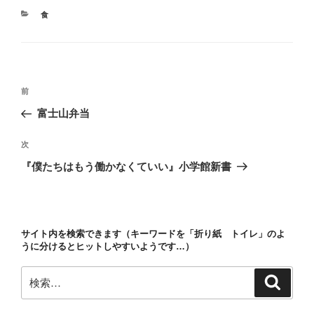
カ
食
テ
ゴ
リ
ー
投
前
前
稿
の
富士山弁当
ナ
投
ビ
稿
次
次
ゲ
の
『僕たちはもう働かなくていい』小学館新書
投
ー
稿
シ
ョ
サイト内を検索できます（キーワードを「折り紙 トイレ」のよ
ン
うに分けるとヒットしやすいようです…）
検
検
索
索: