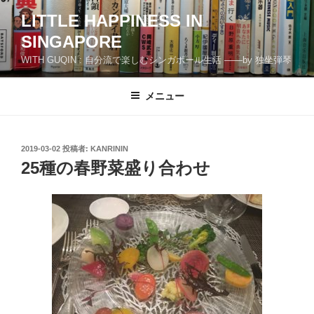
コ
LITTLE HAPPINESS IN
ン
SINGAPORE
テ
ン
WITH GUQIN : 自分流で楽しむシンガポール生活 ――by 独坐弾琴
ツ
へ
メニュー
ス
キ
ッ
投
2019-03-02
投稿者:
KANRININ
プ
稿
25種の春野菜盛り合わせ
日: