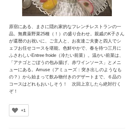
原宿にある、まさに隠れ家的なフレンチレストランの一
品。無農薬野菜25種（！）の盛り合わせ。親戚のK子さん
が還暦のお祝いに、ご主人と、お友達ご夫妻と四人でシ
ェフお任せコースを堪能。色鮮やかで、春を待つ三月に
ふさわしいEntree froide（冷たい前菜）。温かい前菜は、
「アナゴとごぼうの包み揚げ、赤ワインソース」とメニ
ューにある。Amuse（アミューズ：突き出しのようなも
の？）から始まって飲み物付きのデザートまで、６品の
コースはどれもおいしそう！ 次回上京したら絶対行く
ぞ！
+1