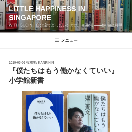
コ
LITTLE HAPPINESS IN
ン
SINGAPORE
テ
ン
WITH GUQIN : 自分流で楽しむシンガポール生活 ――by 独坐弾琴
ツ
へ
メニュー
ス
キ
ッ
投
2019-03-06
投稿者:
KANRININ
プ
稿
『僕たちはもう働かなくていい』
日:
小学館新書