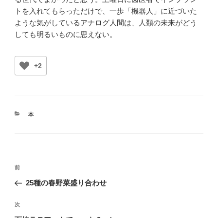
トを入れてもらっただけで、一歩「機器人」に近づいた
ような気がしているアナログ人間は、人類の未来がどう
しても明るいものに思えない。
+2
カ
本
テ
ゴ
リ
ー
投
前
前
稿
の
25種の春野菜盛り合わせ
ナ
投
ビ
稿
次
次
ゲ
の