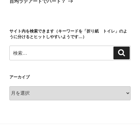
百均ラテアートでハート？
投
ー
稿
シ
ョ
サイト内を検索できます（キーワードを「折り紙 トイレ」のよ
ン
うに分けるとヒットしやすいようです…）
検
検
索
索:
アーカイブ
ア
ー
カ
イ
ブ