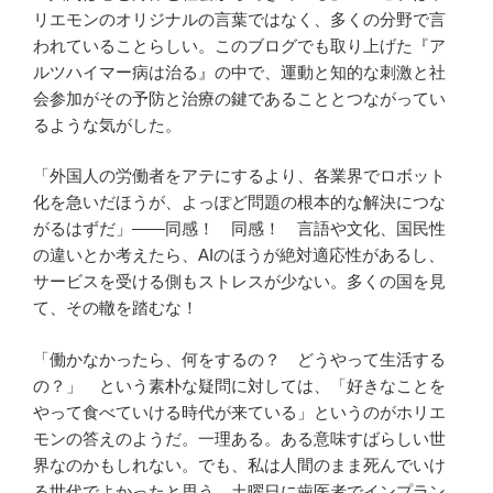
リエモンのオリジナルの言葉ではなく、多くの分野で言
われていることらしい。このブログでも取り上げた『ア
ルツハイマー病は治る』の中で、運動と知的な刺激と社
会参加がその予防と治療の鍵であることとつながってい
るような気がした。
「外国人の労働者をアテにするより、各業界でロボット
化を急いだほうが、よっぽど問題の根本的な解決につな
がるはずだ」——同感！ 同感！ 言語や文化、国民性
の違いとか考えたら、AIのほうが絶対適応性があるし、
サービスを受ける側もストレスが少ない。多くの国を見
て、その轍を踏むな！
「働かなかったら、何をするの？ どうやって生活する
の？」 という素朴な疑問に対しては、「好きなことを
やって食べていける時代が来ている」というのがホリエ
モンの答えのようだ。一理ある。ある意味すばらしい世
界なのかもしれない。でも、私は人間のまま死んでいけ
る世代でよかったと思う。土曜日に歯医者でインプラン