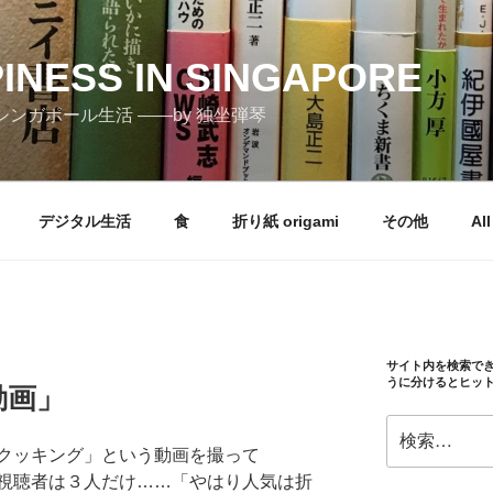
PINESS IN SINGAPORE
しむシンガポール生活 ――by 独坐弾琴
デジタル生活
食
折り紙 origami
その他
All
サイト内を検索で
うに分けるとヒッ
動画」
検
索:
豚汁クッキング」という動画を撮って
っと視聴者は３人だけ……「やはり人気は折