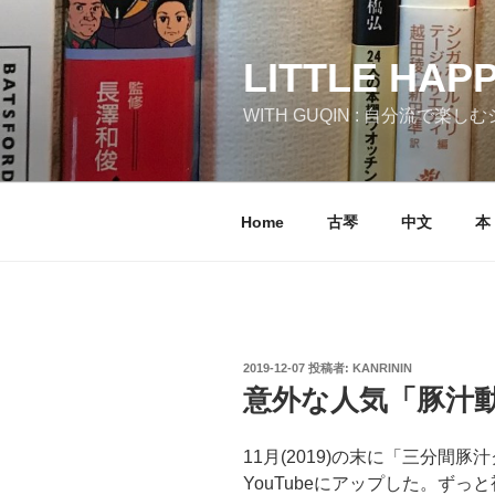
コ
ン
テ
LITTLE HAP
ン
WITH GUQIN : 自分流で楽
ツ
へ
ス
キ
Home
古琴
中文
本
ッ
プ
投
2019-12-07
投稿者:
KANRININ
稿
意外な人気「豚汁
日:
11月(2019)の末に「三分間
YouTubeにアップした。ず