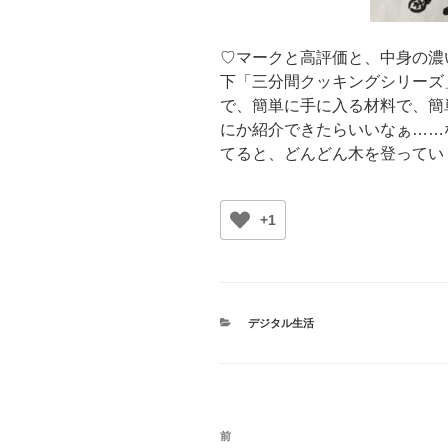
♡マークと高評価と、中身の濃
下「三分間クッキングシリーズ
で、簡単に手に入る材料で、簡
にか紹介できたらいいなぁ……
てると、どんどん木を登ってい
+1
カ
デジタル生活
テ
ゴ
リ
ー
投
前
前