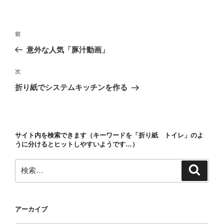
リ
ー
投
前
前
稿
の
意外な人気「豚汁動画」
ナ
投
ビ
稿
次
次
ゲ
の
折り紙でシステムキッチンを作る
投
ー
稿
シ
ョ
サイト内を検索できます（キーワードを「折り紙 トイレ」のよ
ン
うに分けるとヒットしやすいようです…）
検
検
索
索:
アーカイブ