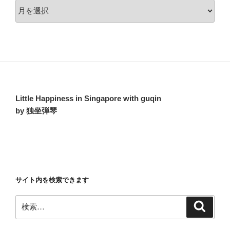
ア
ー
カ
イ
ブ
Little Happiness in Singapore with guqin
by 独坐弾琴
サイト内を検索できます
検
検
索
索: