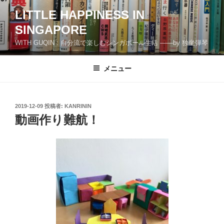
コ
LITTLE HAPPINESS IN
ン
SINGAPORE
テ
ン
WITH GUQIN : 自分流で楽しむシンガポール生活 ――by 独坐弾琴
ツ
へ
メニュー
ス
キ
ッ
投
2019-12-09
投稿者:
KANRININ
プ
稿
動画作り難航！
日: