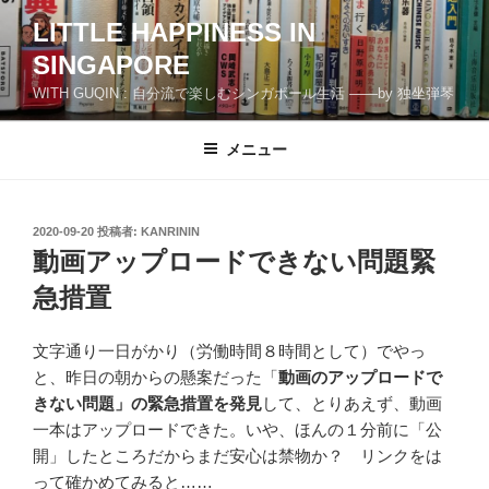
コ
LITTLE HAPPINESS IN
ン
SINGAPORE
テ
ン
WITH GUQIN : 自分流で楽しむシンガポール生活 ――by 独坐弾琴
ツ
へ
メニュー
ス
キ
ッ
投
2020-09-20
投稿者:
KANRININ
プ
稿
動画アップロードできない問題緊
日:
急措置
文字通り一日がかり（労働時間８時間として）でやっ
と、昨日の朝からの懸案だった「
動画のアップロードで
きない問題」の緊急措置を発見
して、とりあえず、動画
一本はアップロードできた。いや、ほんの１分前に「公
開」したところだからまだ安心は禁物か？ リンクをは
って確かめてみると……