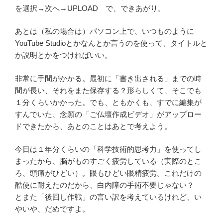
を選択→次へ→UPLOAD で、できあがり。
あとは（私の場合は）パソコン上で、いつものように
YouTube Studioとかなんとか言うのを使って、タイトルと
か説明とかをつければいい。
非常に手間がかかる。最初に「書き出される」までの時
間が長い、それをまた保存する？形らしくて、そこでも
１分くらいかかった。でも、ともかくも、すでに編集が
すんでいた、念願の「ご仏壇作成ビデオ」がアップロー
ドできたから、あとのことはあとで考えよう。
今日は１年分くらいの「科学技術的思考力」を使ってし
まったから、脳がものすごく疲労している（実際のとこ
ろ、頭痛がひどい）。眼もひどい眼精疲労。これだけの
酷使に耐えたのだから、白内障の手術不要じゃない？
とまた「後回し作戦」の言い訳を考えているけれど、い
やいや、だめですよ。