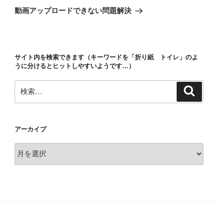
ゲ
の
動画アップロードできない問題解決
投
ー
稿
シ
ョ
サイト内を検索できます（キーワードを「折り紙 トイレ」のよ
ン
うに分けるとヒットしやすいようです…）
検
検
索
索:
アーカイブ
ア
ー
カ
イ
ブ