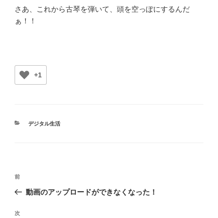
さあ、これから古琴を弾いて、頭を空っぽにするんだ
ぁ！！
+1
カ
デジタル生活
テ
ゴ
リ
ー
投
前
前
稿
の
動画のアップロードができなくなった！
ナ
投
ビ
稿
次
次