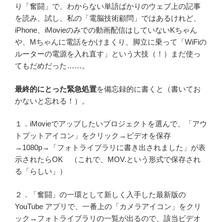
り「奮闘」で、わからない単語ばかりのウェブ上の記事
を読み、試し、私の「電脳技術顧問」ではあるけれど、
iPhone、iMovieのみでの動画配信はしていないKちゃん
や、Mちゃんに電話をかけまくり、脚立に乗って「WiFiの
ルーターの電源を入れ直す」という大技（！）まだ使っ
てもだめだった……。
最終的にとった緊急処置
を備忘録的に書くと（書いてお
かないと忘れる！）。
１．iMovieでアップしたいプロジェクトを選んで、「アウ
トプットアイコン」をクリック→ビデオを保存
→1080p→「フォトライブラリに書き出されました」が表
示されたらOK （これで、MOV.という形式で保存され
る「らしい」）
２．「奮闘」の一環として新しく入手した最新版の
YouTube アプリで、一番上の「カメラアイコン」をクリ
ック→フォトライブラリの一覧が出るので、該当ビデオ