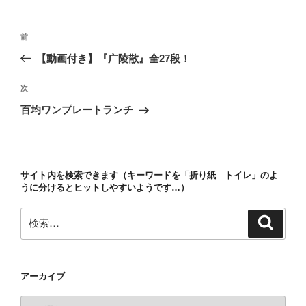
ー
投
前
前
稿
の
【動画付き】『广陵散』全27段！
ナ
投
ビ
稿
次
次
ゲ
の
百均ワンプレートランチ
投
ー
稿
シ
ョ
サイト内を検索できます（キーワードを「折り紙 トイレ」のよ
ン
うに分けるとヒットしやすいようです…）
検
検
索
索:
アーカイブ
ア