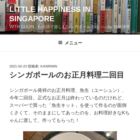
コ
LITTLE HAPPINESS IN
ン
SINGAPORE
テ
ン
WITH GUQIN : 自分流で楽しむシンガポール生活 ――by 独坐弾琴
ツ
へ
メニュー
ス
キ
ッ
投
2021-02-23
投稿者:
KANRININ
プ
稿
シンガポールのお正月料理二回目
日:
シンガポール発祥のお正月料理、魚生（ユーシュン）、
今年二回目。正式なお正月は終わっているのだけれど、
スーパーで買った「魚生キット」を使って作るのが面倒
くさくて、そのままにしてあったのを、お料理好きなKち
ゃんに渡して、作ってもらった！