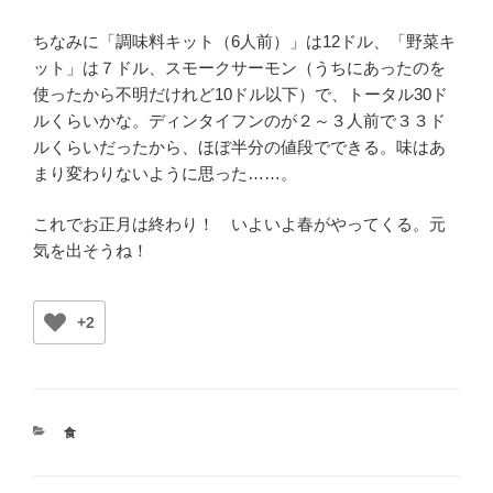
ちなみに「調味料キット（6人前）」は12ドル、「野菜キ
ット」は７ドル、スモークサーモン（うちにあったのを
使ったから不明だけれど10ドル以下）で、トータル30ド
ルくらいかな。ディンタイフンのが２～３人前で３３ド
ルくらいだったから、ほぼ半分の値段でできる。味はあ
まり変わりないように思った……。
これでお正月は終わり！ いよいよ春がやってくる。元
気を出そうね！
+2
カ
食
テ
ゴ
リ