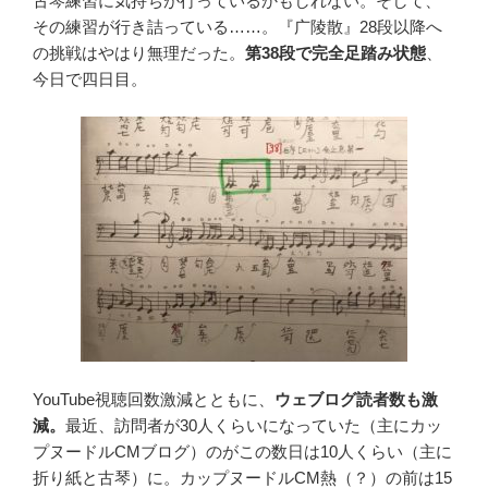
古琴練習に気持ちが行っているかもしれない。そして、
その練習が行き詰っている……。『广陵散』28段以降へ
の挑戦はやはり無理だった。
第38段で完全足踏み状態
、
今日で四日目。
YouTube視聴回数激減とともに、
ウェブログ読者数も激
減。
最近、訪問者が30人くらいになっていた（主にカッ
プヌードルCMブログ）のがこの数日は10人くらい（主に
折り紙と古琴）に。カップヌードルCM熱（？）の前は15