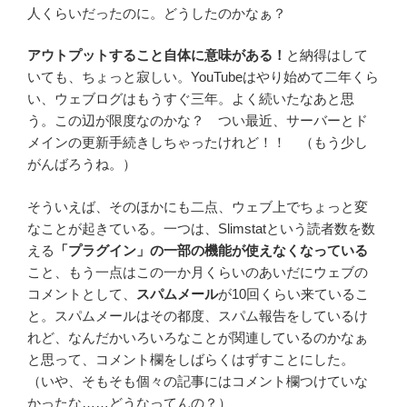
人くらいだったのに。どうしたのかなぁ？
アウトプットすること自体に意味がある！
と納得はして
いても、ちょっと寂しい。YouTubeはやり始めて二年くら
い、ウェブログはもうすぐ三年。よく続いたなあと思
う。この辺が限度なのかな？ つい最近、サーバーとド
メインの更新手続きしちゃったけれど！！ （もう少し
がんばろうね。）
そういえば、そのほかにも二点、ウェブ上でちょっと変
なことが起きている。一つは、Slimstatという読者数を数
える
「プラグイン」の一部の機能が使えなくなっている
こと、もう一点はこの一か月くらいのあいだにウェブの
コメントとして、
スパムメール
が10回くらい来ているこ
と。スパムメールはその都度、スパム報告をしているけ
れど、なんだかいろいろなことが関連しているのかなぁ
と思って、コメント欄をしばらくはずすことにした。
（いや、そもそも個々の記事にはコメント欄つけていな
かったな……どうなってんの？）