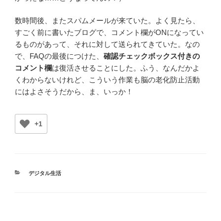
数時間後、またスパムメールが来ていた。よく見たら、
すごく前に書いたブログで、コメント欄がONになってい
るものがあって、それに対して送られてきていた。なの
で、FAQの最後につけた、
確認チェックボックス付きの
コメント欄
は復活させることにした。ふう、なんだかよ
くわからないけれど、こういう作業も脳の老化防止活動
にはよさそうだから、ま、いっか！
+1
カ
デジタル生活
テ
ゴ
リ
ー