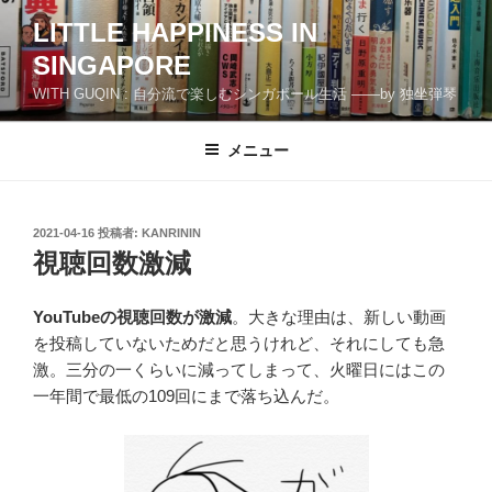
コ
LITTLE HAPPINESS IN
ン
SINGAPORE
テ
ン
WITH GUQIN : 自分流で楽しむシンガポール生活 ――by 独坐弾琴
ツ
へ
メニュー
ス
キ
ッ
投
2021-04-16
投稿者:
KANRININ
プ
稿
視聴回数激減
日:
YouTubeの視聴回数が激減
。大きな理由は、新しい動画
を投稿していないためだと思うけれど、それにしても急
激。三分の一くらいに減ってしまって、火曜日にはこの
一年間で最低の109回にまで落ち込んだ。