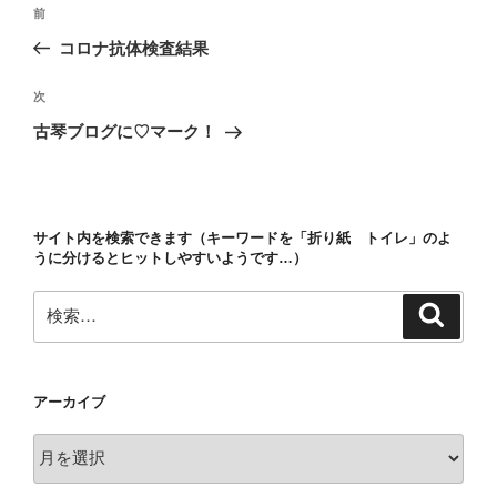
投
前
前
稿
の
コロナ抗体検査結果
ナ
投
ビ
稿
次
次
ゲ
の
古琴ブログに♡マーク！
投
ー
稿
シ
ョ
サイト内を検索できます（キーワードを「折り紙 トイレ」のよ
ン
うに分けるとヒットしやすいようです…）
検
検
索
索:
アーカイブ
ア
ー