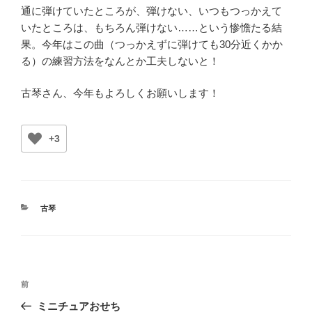
通に弾けていたところが、弾けない、いつもつっかえて
いたところは、もちろん弾けない……という惨憺たる結
果。今年はこの曲（つっかえずに弾けても30分近くかか
る）の練習方法をなんとか工夫しないと！
古琴さん、今年もよろしくお願いします！
+3
カ
古琴
テ
ゴ
リ
ー
投
前
前
稿
の
ミニチュアおせち