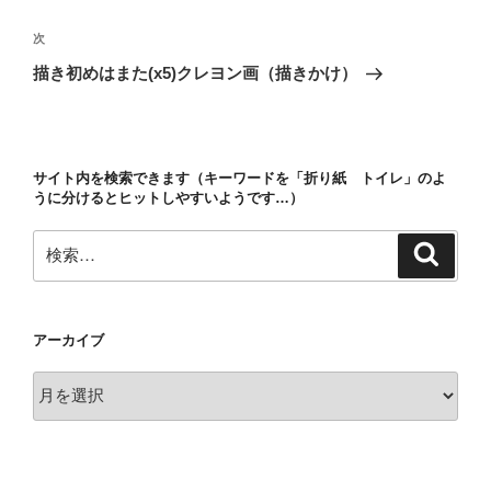
ナ
投
ビ
稿
次
次
ゲ
の
描き初めはまた(x5)クレヨン画（描きかけ）
投
ー
稿
シ
ョ
サイト内を検索できます（キーワードを「折り紙 トイレ」のよ
ン
うに分けるとヒットしやすいようです…）
検
検
索
索:
アーカイブ
ア
ー
カ
イ
ブ