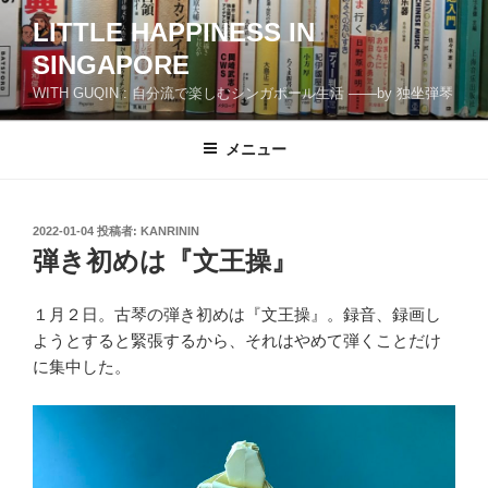
コ
LITTLE HAPPINESS IN
ン
SINGAPORE
テ
ン
WITH GUQIN : 自分流で楽しむシンガポール生活 ――by 独坐弾琴
ツ
へ
メニュー
ス
キ
ッ
投
2022-01-04
投稿者:
KANRININ
プ
稿
弾き初めは『文王操』
日:
１月２日。古琴の弾き初めは『文王操』。録音、録画し
ようとすると緊張するから、それはやめて弾くことだけ
に集中した。