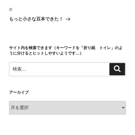
ナ
投
ビ
稿
次
次
ゲ
の
もっと小さな豆本できた！
投
ー
稿
シ
ョ
サイト内を検索できます（キーワードを「折り紙 トイレ」のよ
ン
うに分けるとヒットしやすいようです…）
検
検
索
索:
アーカイブ
ア
ー
カ
イ
ブ