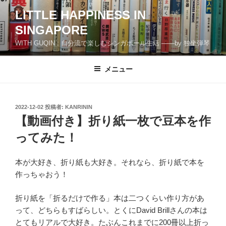
コ
LITTLE HAPPINESS IN
ン
SINGAPORE
テ
ン
WITH GUQIN : 自分流で楽しむシンガポール生活 ――by 独坐弾琴
ツ
へ
メニュー
ス
キ
ッ
投
2022-12-02
投稿者:
KANRININ
プ
稿
【動画付き】折り紙一枚で豆本を作
日:
ってみた！
本が大好き、折り紙も大好き。それなら、折り紙で本を
作っちゃおう！
折り紙を「折るだけで作る」本は二つくらい作り方があ
って、どちらもすばらしい。とくにDavid Brillさんの本は
とてもリアルで大好き。たぶんこれまでに200冊以上折っ