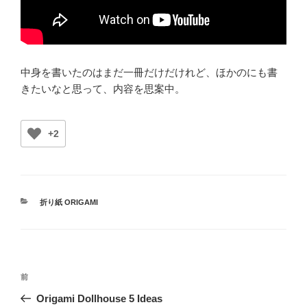
中身を書いたのはまだ一冊だけだけれど、ほかのにも書
きたいなと思って、内容を思案中。
+2
カ
折り紙 ORIGAMI
テ
ゴ
リ
ー
投
前
前
稿
の
Origami Dollhouse 5 Ideas