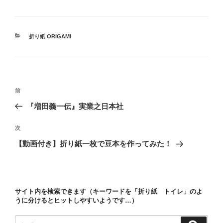
カ
折り紙 ORIGAMI
テ
ゴ
リ
ー
投
前
前
稿
の
『増田義一伝』実業之日本社
ナ
投
ビ
稿
次
次
ゲ
の
【動画付き】折り紙一枚で豆本を作ってみた！
投
ー
稿
シ
ョ
サイト内を検索できます（キーワードを「折り紙 トイレ」のよ
ン
うに分けるとヒットしやすいようです…）
検