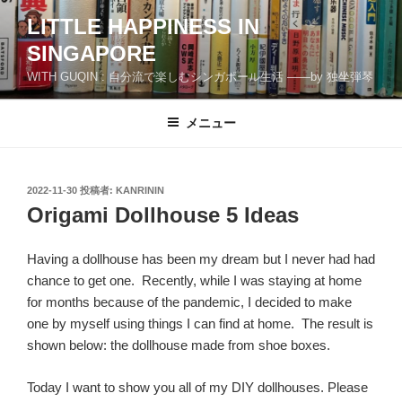
コ
LITTLE HAPPINESS IN
ン
SINGAPORE
テ
ン
WITH GUQIN : 自分流で楽しむシンガポール生活 ――by 独坐弾琴
ツ
へ
メニュー
ス
キ
ッ
投
2022-11-30
投稿者:
KANRININ
プ
稿
Origami Dollhouse 5 Ideas
日:
Having a dollhouse has been my dream but I never had had
chance to get one. Recently, while I was staying at home
for months because of the pandemic, I decided to make
one by myself using things I can find at home. The result is
shown below: the dollhouse made from shoe boxes.
Today I want to show you all of my DIY dollhouses. Please