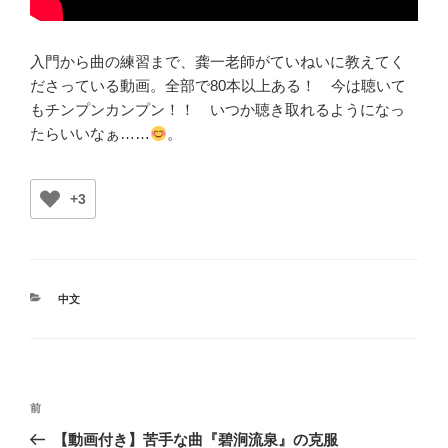
入門から曲の練習まで、龚一老師がていねいに教えてく
ださっている動画。全部で80本以上ある！ 今は聴いて
もチンプンカンプン！！ いつか聴き取れるようになっ
たらいいなぁ……
。
+3
カ
中文
テ
ゴ
リ
ー
投
前
前
稿
の
【動画付き】苦手な曲『碧涧流泉』の克服