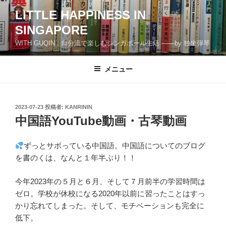
コ
LITTLE HAPPINESS IN
ン
SINGAPORE
テ
ン
WITH GUQIN : 自分流で楽しむシンガポール生活 ――by 独坐弾琴
ツ
へ
メニュー
ス
キ
ッ
投
2023-07-23
投稿者:
KANRININ
プ
稿
中国語YouTube動画・古琴動画
日:
ずっとサボっている中国語。中国語についてのブログ
を書のくは、なんと１年半ぶり！！
今年2023年の５月と６月、そして７月前半の学習時間は
ゼロ。学校が休校になる2020年以前に習ったことはすっ
かり忘れてしまった。そして、モチベーションも完全に
低下。