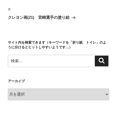
ナ
投
ビ
稿
次
次
ゲ
の
クレヨン画(21) 宮崎選手の塗り絵
投
ー
稿
シ
ョ
サイト内を検索できます（キーワードを「折り紙 トイレ」のよ
ン
うに分けるとヒットしやすいようです…）
検
検
索
索:
アーカイブ
ア
ー
カ
イ
ブ