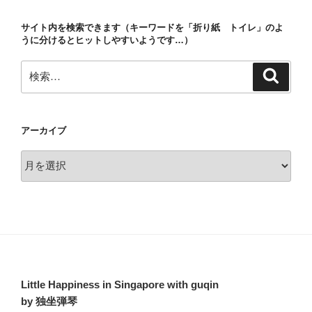
ョ
サイト内を検索できます（キーワードを「折り紙 トイレ」のよ
ン
うに分けるとヒットしやすいようです…）
検
検
索
索:
アーカイブ
ア
ー
カ
イ
ブ
Little Happiness in Singapore with guqin
by 独坐弾琴