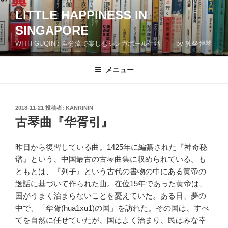
コ
LITTLE HAPPINESS IN
ン
SINGAPORE
テ
ン
WITH GUQIN : 自分流で楽しむシンガポール生活 ――by 独坐弾琴
ツ
へ
メニュー
ス
キ
ッ
投
2018-11-21
投稿者:
KANRININ
プ
稿
古琴曲『华胥引』
日:
昨日から復習している曲。1425年に編纂された『神奇秘
谱』という、中国最古の古琴曲集に収められている。も
ともとは、『列子』という古代の書物の中にある黄帝の
逸話に基づいて作られた曲。在位15年であった黄帝は、
国がうまく治まらないことを憂えていた。ある日、夢の
中で、「华胥(hua1xu1)の国」を訪れた。その国は、すべ
てを自然に任せていたが、国はよく治まり、民はみな幸