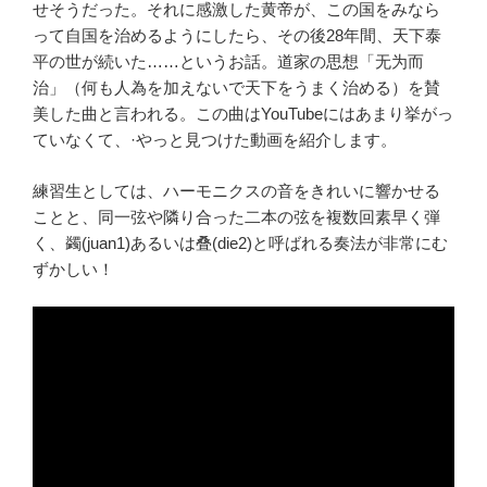
せそうだった。それに感激した黄帝が、この国をみなら
って自国を治めるようにしたら、その後28年間、天下泰
平の世が続いた……というお話。道家の思想「无为而
治」（何も人為を加えないで天下をうまく治める）を賛
美した曲と言われる。この曲はYouTubeにはあまり挙がっ
ていなくて、·やっと見つけた動画を紹介します。
練習生としては、ハーモニクスの音をきれいに響かせる
ことと、同一弦や隣り合った二本の弦を複数回素早く弾
く、蠲(juan1)あるいは叠(die2)と呼ばれる奏法が非常にむ
ずかしい！