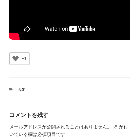
+1
カ
古琴
テ
ゴ
リ
ー
コメントを残す
メールアドレスが公開されることはありません。
※
が付
いている欄は必須項目です