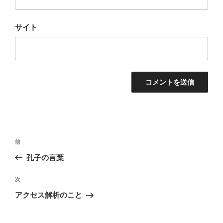
サイト
投
前
前
稿
の
孔子の言葉
ナ
投
ビ
稿
次
次
ゲ
の
アクセス解析のこと
投
ー
稿
シ