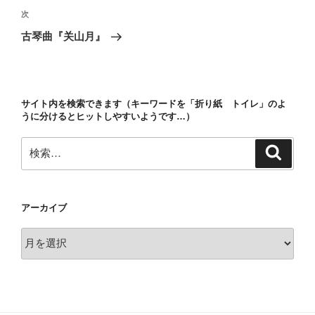
ビ
稿
次
次
ゲ
の
古琴曲『关山月』
投
ー
稿
シ
ョ
サイト内を検索できます（キーワードを「折り紙 トイレ」のよ
ン
うに分けるとヒットしやすいようです…）
検
検
索
索:
アーカイブ
ア
ー
カ
イ
ブ