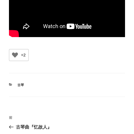
+2
カ
古琴
テ
ゴ
リ
ー
投
前
前
稿
の
古琴曲『忆故人』
ナ
投