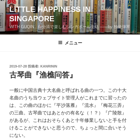
コ
LITTLE HAPPINESS IN
ン
SINGAPORE
テ
ン
WITH GUQIN : 自分流で楽しむシンガポール生活 ――by 独坐弾琴
ツ
へ
メニュー
ス
キ
ッ
投
2019-07-28
投稿者:
KANRININ
プ
稿
古琴曲『渔樵问答』
日:
一般に中国古典十大名曲と呼ばれる曲の一つ。この十大
名曲のうち当ウェブサイト管理人がこれまでに習ったの
は、この曲のほかに『平沙落雁』『流水』『梅花三弄』
の三曲。古琴曲ではあとかの有名な（！？）『广陵散』
があるが、これはおそらくあと十年修業しないと手を付
けることができないと思うので、ちょっと間に合いそう
にない。