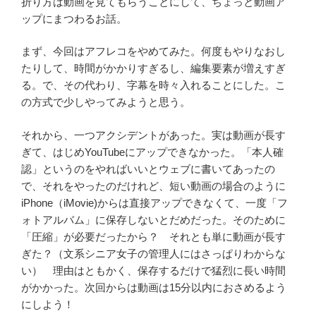
折り方は動画を見てもらうことにして、ちょっと動画ア
ップにまつわるお話。
まず、今回はアフレコをやめてみた。何度もやりなおし
たりして、時間がかかりすぎるし、編集要素が増えすぎ
る。で、その代わり、字幕を時々入れることにした。こ
の方式で少しやってみようと思う。
それから、一つアクシデントがあった。実は動画が長す
ぎて、はじめYouTubeにアップできなかった。「本人確
認」というのをやればいいとウェブに書いてあったの
で、それをやったのだけれど、短い動画の場合のように
iPhone（iMovie)からは直接アップできなくて、一度「フ
ォトアルバム」に保存しないとだめだった。そのために
「圧縮」が必要だったから？ それとも単に動画が長す
ぎた？（文系シニア女子の管理人にはさっぱりわからな
い） 理由はともかく、保存するだけで猛烈に長い時間
がかかった。次回からは動画は15分以内におさめるよう
にしよう！