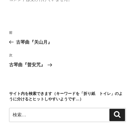
投
前
前
稿
の
古琴曲『关山月』
ナ
投
ビ
稿
次
次
ゲ
の
古琴曲『普安咒』
投
ー
稿
シ
ョ
サイト内を検索できます（キーワードを「折り紙 トイレ」のよ
ン
うに分けるとヒットしやすいようです…）
検
検
索
索: