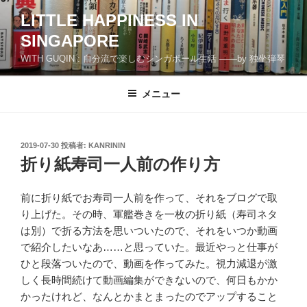
コ
LITTLE HAPPINESS IN
ン
SINGAPORE
テ
ン
WITH GUQIN : 自分流で楽しむシンガポール生活 ――by 独坐弾琴
ツ
へ
メニュー
ス
キ
ッ
投
2019-07-30
投稿者:
KANRININ
プ
稿
折り紙寿司一人前の作り方
日:
前に折り紙でお寿司一人前を作って、それをブログで取
り上げた。その時、軍艦巻きを一枚の折り紙（寿司ネタ
は別）で折る方法を思いついたので、それをいつか動画
で紹介したいなあ……と思っていた。最近やっと仕事が
ひと段落ついたので、動画を作ってみた。視力減退が激
しく長時間続けて動画編集ができないので、何日もかか
かったけれど、なんとかまとまったのでアップすること