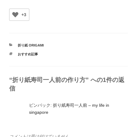
+3
カ
折り紙 ORIGAMI
テ
タ
おすすめ記事
ゴ
グ
リ
ー
“折り紙寿司一人前の作り方” への1件の返
信
ピンバック:
折り紙寿司一人前 – my life in
singapore
コメントは受け付けていません。