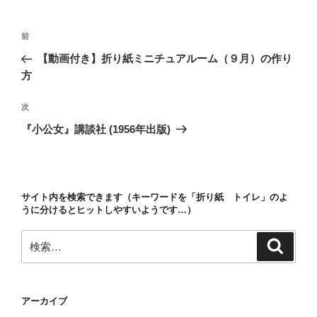
ー
投
前
前
稿
の
【動画付き】折り紙ミニチュアルーム（９月）の作り
ナ
投
方
ビ
稿
ゲ
次
次
の
ー
『小公女』講談社 (1956年出版)
投
シ
稿
ョ
ン
サイト内を検索できます（キーワードを「折り紙 トイレ」のよ
うに分けるとヒットしやすいようです…）
検
検
索
索:
アーカイブ