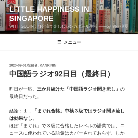
コ
LITTLE HAPPINESS IN
ン
SINGAPORE
テ
ン
WITH GUQIN : 自分流で楽しむシンガポール生活 ――by 独坐弾琴
ツ
へ
メニュー
ス
キ
ッ
投
2020-09-01
投稿者:
KANRININ
プ
稿
中国語ラジオ92日目（最終日）
日:
昨日が一応、
三か月続けた「中国語ラジオ聞き流し」
の
最終日だった。
結論：１．
「まぐれ合格」中検３級ではラジオ聞き流し
は効果なし
。
ほぼ「まぐれ」で３級に合格したレベルの語彙では、ニ
ュースに使われている語彙はカバーされておらず、しか