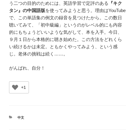
う二つの目的のためには、英語学習で定評のある
『キク
タン』の中国語版
を使ってみようと思う。理由はYouTube
で、この単語集の例文の録音を見つけたから。この数日
聴いてみて、「初中級編」というのがレベル的にも内容
的にもちょうどいいような気がして、本を入手。今日、
９月１日から本格的に聴き始めた。この方法をどれくら
い続けるかは未定。ともかくやってみよう、という感
じ。老体の挑戦は続く……。
がんばれ、自分！
+1
カ
中文
テ
ゴ
リ