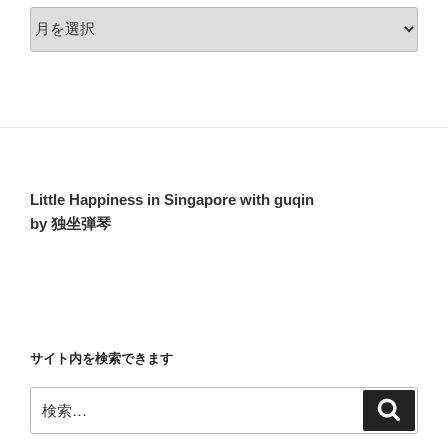
ア
ー
カ
イ
ブ
Little Happiness in Singapore with guqin
by 独坐弾琴
サイト内を検索できます
検
検
索
索: