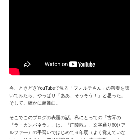
今、ときどきYouTubeで見る「フォルテさん」の演奏を聴
いてみたら、やっぱり「ああ、そうそう！」と思った。
そして、確かに超難曲。
そこでこのブログの表題の話。私にとっての「古琴の
『ラ・カンパネラ』」は、『广陵散』。文字通り60(+ア
ルファ―）の手習いではじめて６年弱（よく覚えていな