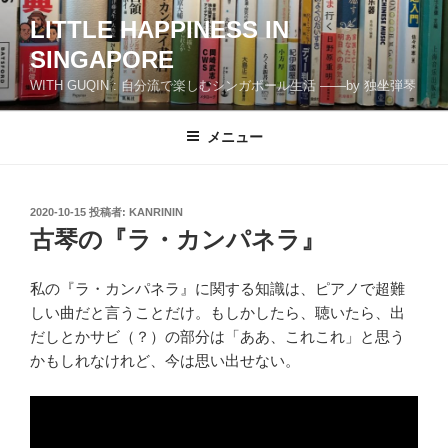
コ
LITTLE HAPPINESS IN
ン
SINGAPORE
テ
ン
WITH GUQIN : 自分流で楽しむシンガポール生活 ――by 独坐弾琴
ツ
へ
メニュー
ス
キ
ッ
投
2020-10-15
投稿者:
KANRININ
プ
稿
古琴の『ラ・カンパネラ』
日:
私の『ラ・カンパネラ』に関する知識は、ピアノで超難
しい曲だと言うことだけ。もしかしたら、聴いたら、出
だしとかサビ（？）の部分は「ああ、これこれ」と思う
かもしれなけれど、今は思い出せない。