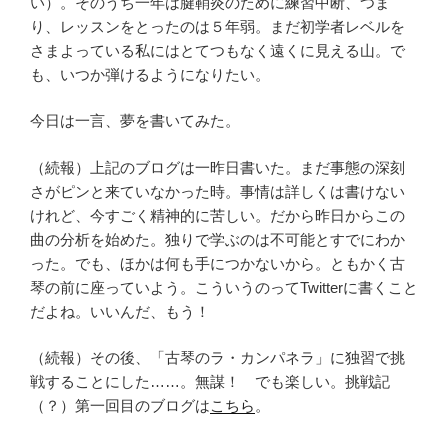
い）。そのうち一年は腱鞘炎のために練習中断、つま
り、レッスンをとったのは５年弱。まだ初学者レベルを
さまよっている私にはとてつもなく遠くに見える山。で
も、いつか弾けるようになりたい。
今日は一言、夢を書いてみた。
（続報）上記のブログは一昨日書いた。まだ事態の深刻
さがピンと来ていなかった時。事情は詳しくは書けない
けれど、今すごく精神的に苦しい。だから昨日からこの
曲の分析を始めた。独りで学ぶのは不可能とすでにわか
った。でも、ほかは何も手につかないから。ともかく古
琴の前に座っていよう。こういうのってTwitterに書くこと
だよね。いいんだ、もう！
（続報）その後、「古琴のラ・カンパネラ」に独習で挑
戦することにした……。無謀！ でも楽しい。挑戦記
（？）第一回目のブログは
こちら
。