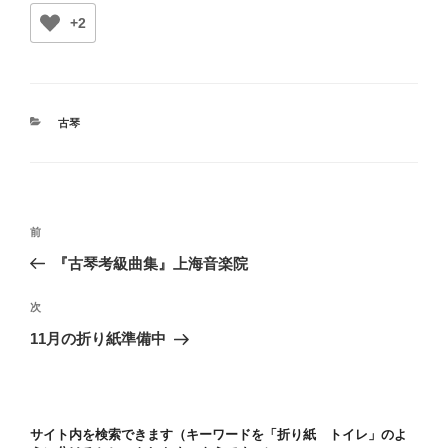
+2
カ
古琴
テ
ゴ
リ
ー
投
前
前
稿
の
『古琴考級曲集』上海音楽院
ナ
投
ビ
稿
次
次
ゲ
の
11月の折り紙準備中
投
ー
稿
シ
ョ
サイト内を検索できます（キーワードを「折り紙 トイレ」のよ
ン