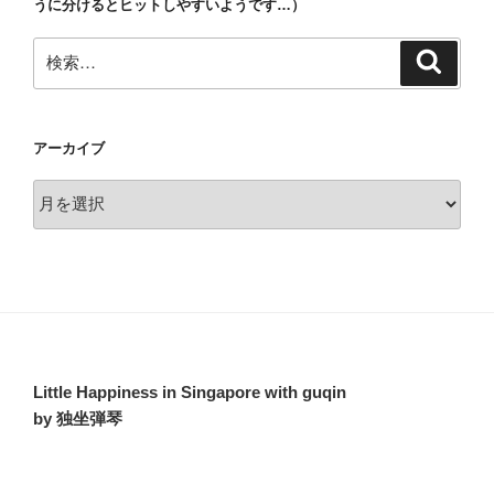
うに分けるとヒットしやすいようです…）
検
検
索
索:
アーカイブ
ア
ー
カ
イ
ブ
Little Happiness in Singapore with guqin
by 独坐弾琴