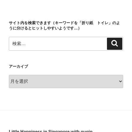
ー
稿
シ
ョ
サイト内を検索できます（キーワードを「折り紙 トイレ」のよ
ン
うに分けるとヒットしやすいようです…）
検
検
索
索:
アーカイブ
ア
ー
カ
イ
ブ
Little Happiness in Singapore with guqin