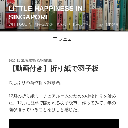
コ
LITTLE HAPPINESS IN
ン
SINGAPORE
テ
ン
WITH GUQIN : 自分流で楽しむシンガポール生活 ――by 独坐弾琴
ツ
へ
メニュー
ス
キ
ッ
投
2020-11-21
投稿者:
KANRININ
プ
稿
【動画付き】折り紙で羽子板
日:
久しぶりの新作折り紙動画。
12月の折り紙ミニチュアルームのための小物作りを始め
た。12月に浅草で開かれる羽子板市。作ってみて、年の
瀬が迫っていることをひしと感じた。