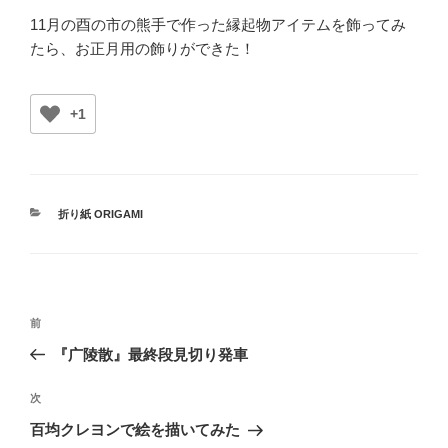
11月の酉の市の熊手で作った縁起物アイテムを飾ってみ
たら、お正月用の飾りができた！
+1
カ
折り紙 ORIGAMI
テ
ゴ
リ
ー
投
前
前
稿
の
『广陵散』最終段見切り発車
ナ
投
ビ
稿
次
次
ゲ
の
百均クレヨンで絵を描いてみた
投