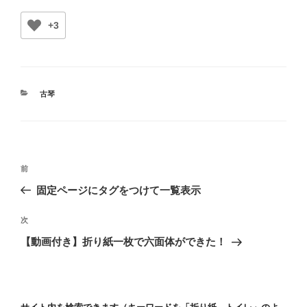
+3
カ
古琴
テ
ゴ
リ
ー
投
前
前
稿
の
固定ページにタグをつけて一覧表示
ナ
投
ビ
稿
次
次
ゲ
の
【動画付き】折り紙一枚で六面体ができた！
投
ー
稿
シ
ョ