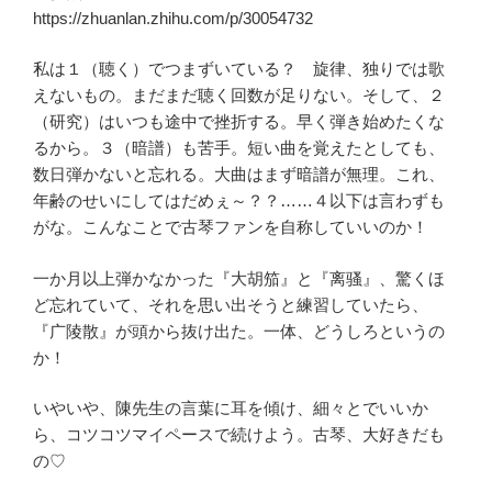
https://zhuanlan.zhihu.com/p/30054732
私は１（聴く）でつまずいている？ 旋律、独りでは歌
えないもの。まだまだ聴く回数が足りない。そして、２
（研究）はいつも途中で挫折する。早く弾き始めたくな
るから。３（暗譜）も苦手。短い曲を覚えたとしても、
数日弾かないと忘れる。大曲はまず暗譜が無理。これ、
年齢のせいにしてはだめぇ～？？……４以下は言わずも
がな。こんなことで古琴ファンを自称していいのか！
一か月以上弾かなかった『大胡笳』と『离骚』、驚くほ
ど忘れていて、それを思い出そうと練習していたら、
『广陵散』が頭から抜け出た。一体、どうしろというの
か！
いやいや、陳先生の言葉に耳を傾け、細々とでいいか
ら、コツコツマイペースで続けよう。古琴、大好きだも
の♡