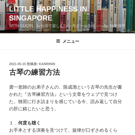
コ
LITTLE HAPPINESS IN
ン
SINGAPORE
テ
ン
WITH GUQIN : 自分流で楽しむシンガポール生活 ――by 独坐弾琴
ツ
へ
メニュー
ス
キ
ッ
投
2021-05-15
投稿者:
KANRININ
プ
稿
古琴の練習方法
日:
龚一老師のお弟子さんの、陈成渤という古琴の先生が書
かれた『古琴練習方法』という文章をウェブで見つけ
た。独習に行き詰まりを感じている今、読み返して自分
の肝に銘じたいと思う。
１．
何度も聴く
お手本とする演奏を見つけて、旋律が口ずさめるくら