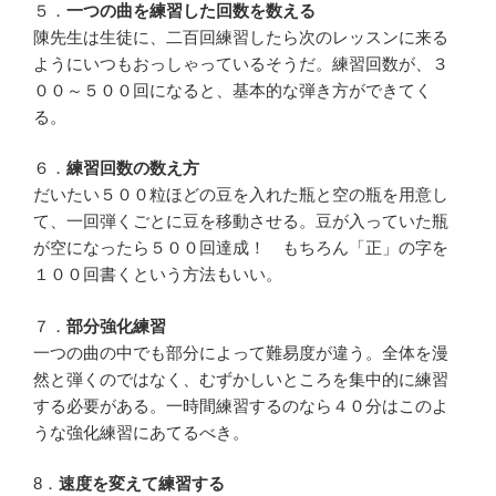
５．
一つの曲を練習した回数を数える
陳先生は生徒に、二百回練習したら次のレッスンに来る
ようにいつもおっしゃっているそうだ。練習回数が、３
００～５００回になると、基本的な弾き方ができてく
る。
６．
練習回数の数え方
だいたい５００粒ほどの豆を入れた瓶と空の瓶を用意し
て、一回弾くごとに豆を移動させる。豆が入っていた瓶
が空になったら５００回達成！ もちろん「正」の字を
１００回書くという方法もいい。
７．
部分強化練習
一つの曲の中でも部分によって難易度が違う。全体を漫
然と弾くのではなく、むずかしいところを集中的に練習
する必要がある。一時間練習するのなら４０分はこのよ
うな強化練習にあてるべき。
8．
速度を変えて練習する