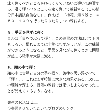
速く弾くべきところをゆっくりていねいに弾いて練習す
る。遅く弾くべきところを速く弾いて練習する（この部
分日本語訳自信なし）。例えば、『梅花』第５段は♩＝
５０～１００を行ったり来たりしつつ練習する。
９．
手元を見ずに弾く
言わば「目をつぶって弾く」この練習の方法はとてもお
もしろい。慣れるまでは非常にむずかしいが、この練習
ができるようになると、手元を見ながら弾くときに問題
が起こる確率が大幅に減る。
10.
頭の中で弾く
頭の中に古琴と自分の手を描き、旋律を思い浮かべて
「弾く」。これはまず暗譜に大きな効果がある。次に曲
の理解が深まる。普段の練習では思いもよらなかったこ
とが見えてくるようになる。
先生のお話は以上。
◇参照させていただいたブログのリンク: