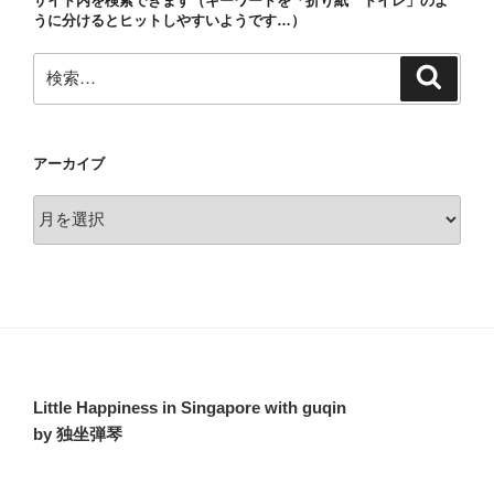
サイト内を検索できます（キーワードを「折り紙 トイレ」のよ
ン
うに分けるとヒットしやすいようです…）
検
検
索
索:
アーカイブ
ア
ー
カ
イ
ブ
Little Happiness in Singapore with guqin
by 独坐弾琴