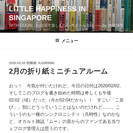
コ
LITTLE HAPPINESS IN
ン
SINGAPORE
テ
ン
WITH GUQIN : 自分流で楽しむシンガポール生活 ――by 独坐弾琴
ツ
へ
メニュー
ス
キ
ッ
投
2020-02-02
投稿者:
KANRININ
プ
稿
2月の折り紙ミニチュアルーム
日:
おっ！ 今気が付いたけれど、今日の日付は2020/02/02、
そしてこのブログを書き始めた時間は奇しくも午後
02:02（頃）だった（今が02:04だから）！ すごい「二並
び」。別にどうっていうことはないのだけれど……。こ
ういうのも一種のシンクロニシティ（共時性）なのかな
と、オカルト雑誌『ムー』の昔からのファンである当ウ
ェブログ管理人は思うのです。