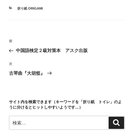
カ
折り紙 ORIGAMI
テ
ゴ
リ
ー
投
前
前
稿
の
中国語検定２級対策本 アスク出版
ナ
投
ビ
稿
次
次
ゲ
の
古琴曲『大胡笳』
投
ー
稿
シ
ョ
サイト内を検索できます（キーワードを「折り紙 トイレ」のよ
ン
うに分けるとヒットしやすいようです…）
検
検
索
索: