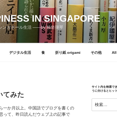
PINESS IN SINGAPORE
しむシンガポール生活 ――by 独坐弾琴
デジタル生活
食
折り紙 origami
その他
All
サイト内を検索で
うに分けるとヒッ
いてみた
検
索:
ら一か月以上。中国語でブログを書くの
思って、昨日読んだウェブ上の記事で