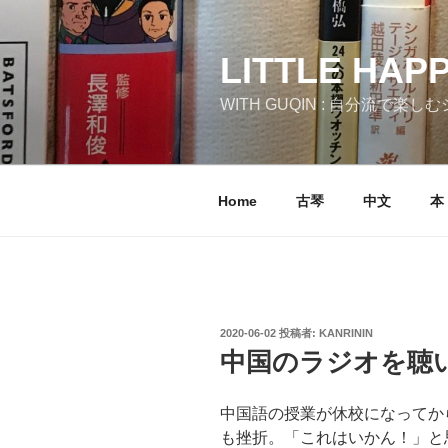
コ
ン
テ
LITTLE HAP
ン
WITH GUQIN : 自分流で楽
ツ
へ
ス
キ
Home
古琴
中文
本
ッ
プ
投
2020-06-02
投稿者:
KANRININ
稿
中国のラジオを聴
日:
中国語の授業が休校になってか
も挫折。「これはいかん！」と