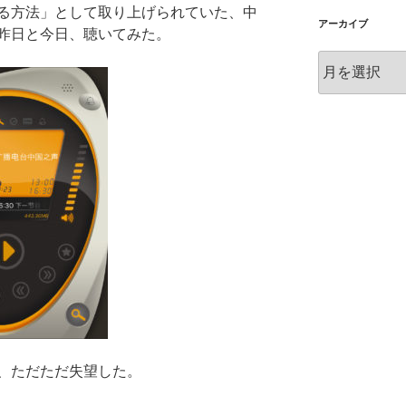
る方法」として取り上げられていた、中
アーカイブ
昨日と今日、聴いてみた。
ア
ー
カ
イ
ブ
、ただただ失望した。