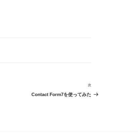
次
次
の
Contact Form7を使ってみた
投
稿