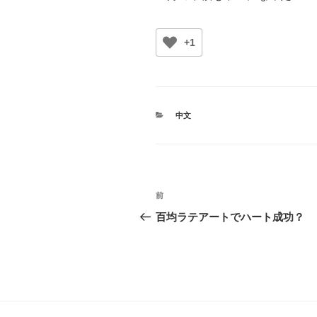
+1
カ
中文
テ
ゴ
リ
ー
投
前
前
稿
の
百均ラテアートでハート成功？
投
ナ
稿
ビ
ゲ